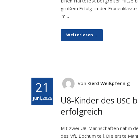
Einen Härtetest bei großer Hitze 
großem Erfolg: in der Frauenklasse
im…
Weiterlesen...
21
Von
Gerd Weißpfennig
U8-Kinder des
b
Juni,2026
USC
erfolgreich
Mit zwei U8-Mannschaften nahm der
des VfL Bochum teil. Die erste Mann