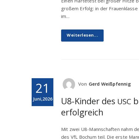
Einen Härtetest bei großer Hitze 
großem Erfolg: in der Frauenklasse
im…
Weiterlesen...
21
Von
Gerd Weißpfennig
U8-Kinder des
b
Juni,2026
USC
erfolgreich
Mit zwei U8-Mannschaften nahm der
des VfL Bochum teil. Die erste Mann