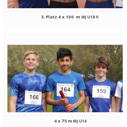
3. Platz 4 x 100 m
WJ
U18
II
4 x 75 m
MJ
U14