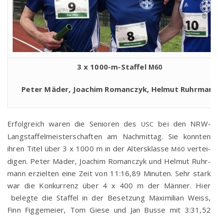
3 x 1000-m-Staf­fel
M60
Peter Mäder, Joa­chim Roman­c­zyk, Hel­mut Ruhrmann
Erfolg­reich waren die Senio­ren des
bei den NRW-
USC
Lang­staf­fel­meis­ter­schaf­ten am Nach­mit­tag. Sie konn­ten
ihren Titel über 3 x 1000 m in der Alters­klas­se
ver­tei­
M60
di­gen. Peter Mäder, Joa­chim Roman­c­zyk und Hel­mut Ruhr­
mann erziel­ten eine Zeit von 11:16,89 Minu­ten. Sehr stark
war die Kon­kur­renz über 4 x 400 m der Män­ner. Hier
beleg­te die Staf­fel in der Beset­zung Maxi­mi­li­an Weiss,
Finn Fig­ge­mei­er, Tom Gie­se und Jan Bus­se mit 3:31,52