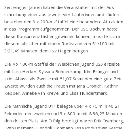
Seit eini­gen Jah­ren haben die Ver­an­stal­ter mit der Aus­
schrei­bung einer aus jeweils vier Läu­fe­rin­nen und Läu­fern
bestehen­den 8 x 200-m-Staf­fel eine beson­de­re Attrak­ti­on
in das Pro­gramm auf­ge­nom­men. Der
Bochum hat­te
USC
die­se Kon­kur­renz bis­her gewin­nen kön­nen, muss­te sich in
die­sem Jahr aber mit einem Rück­stand von 51/100 mit
3:21,49 Minu­ten dem
Hagen beugen.
TSV
Die 4 x 100-m-Staf­fel der Weib­li­chen Jugend
erziel­te
U20
mit Lara Her­ker, Syl­va­na Boh­nen­kamp, Kim Brün­ger und
Juliet Abas­si als Zwei­te mit 51,07 Sekun­den eine gute Zeit.
Zwei­te wur­den auch die Frau­en mit Jana Grö­nich, Kath­rin
Kep­per, Anne­ke van Kre­vel und Eli­sa Hundertmark.
Die Männ­li­che Jugend
beleg­te über 4 x 75 m in 40,21
U14
Sekun­den den zwei­ten und 3 x 800 m mit 8:36,25 Minu­ten
den drit­ten Platz. Am Erfolg betei­ligt waren Erik Osen­berg,
Fynn Bös­mann, Hen­drik Hoh­mann, Issa Rodi sowie Sascha