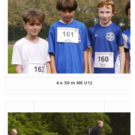
4 x 50 m
MK
U12