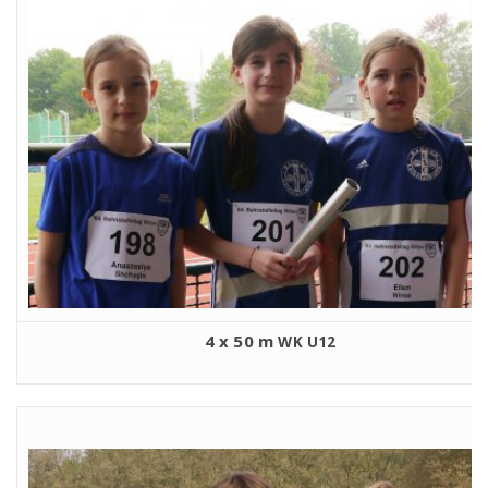
4 x 50 m
WK
U12