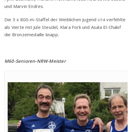
und Mar­vin Endres.
Die 3 x 800-m-Staf­fel der Weib­li­chen Jugend
ver­fehl­te
U14
als Vier­te mit Jule Steu­del, Kla­ra Fork und Asa­la El-Cha­kif
die Bron­ze­me­dail­le knapp.
M60-Senio­ren-NRW-Meis­ter