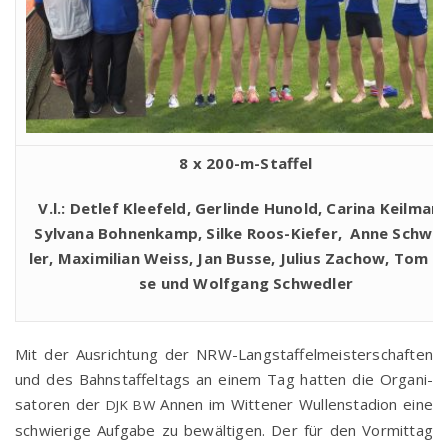
8 x 200-m-Staffel
V.l.: Det­lef Klee­feld, Ger­lin­de Hunold, Cari­na Keil­mann
Syl­va­na Boh­nen­kamp, Sil­ke Roos-Kie­fer,
Anne Schwe
ler, Maxi­mi­li­an Weiss, Jan Bus­se, Juli­us Zachow, Tom G
se und Wolf­gang Schwedler
Mit der Aus­rich­tung der NRW-Lang­staf­fel­meis­ter­schaf­ten
und des Bahn­staf­fel­tags an einem Tag hat­ten die Orga­ni­
sa­to­ren der
Annen im Wit­te­ner Wul­len­sta­di­on eine
DJK
BW
schwie­ri­ge Auf­ga­be zu bewäl­ti­gen. Der für den Vor­mit­tag