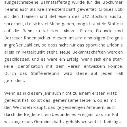
aus­ge­schrie­be­ne Bahn­staf­fel­tag wur­de für die Bochu­mer
Teams auch als Kreis­meis­ter­schaft gewer­tet. Gro­ßes Lob
ist den Trai­nern und Betreu­ern des
Bochum aus­zu­
USC
spre­chen, die sich viel Mühe gaben, mög­lichst vie­le Staf­feln
auf die Bahn zu schi­cken. Akti­ve, Eltern, Freun­de und
Betreu­er fin­den sich zu die­sem im Jahr ein­ma­li­gen Ereig­nis
in gro­ßer Zahl ein, so dass nicht nur das sport­li­che Erleb­nis
allein im Mit­tel­punkt steht. Neue Bekannt­schaf­ten wer­den
geschlos­sen, und es wäre ein Erfolg, wenn sich eine stär­
ke­re Iden­ti­fi­ka­ti­on mit dem Ver­ein ent­wi­ckeln könn­te.
Durch das Staf­fel­er­leb­nis wird die­se auf jeden Fall
gefördert.
Wenn es in die­sem Jahr auch nicht zu einem ers­ten Platz
gereicht hat, so ist das gemein­sa­me Fie­bern, ob es mit
den Wech­seln klappt, das gegen­sei­ti­gen Anfeu­ern, auch
durch die Beglei­ter, ein beson­de­res Ereig­nis, das zur Ent­
wick­lung eines Gemein­schafts-gefühls wesent­lich beiträgt.