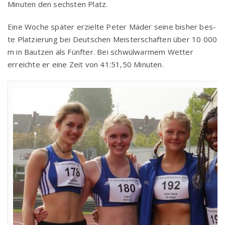
Minu­ten den sechs­ten Platz.
Eine Woche spä­ter erziel­te Peter Mäder sei­ne bis­her bes­
te Plat­zie­rung bei Deut­schen Meis­ter­schaf­ten über 10 000
m in Baut­zen als Fünf­ter. Bei schwül­war­mem Wet­ter
erreich­te er eine Zeit von 41:51,50 Minuten.