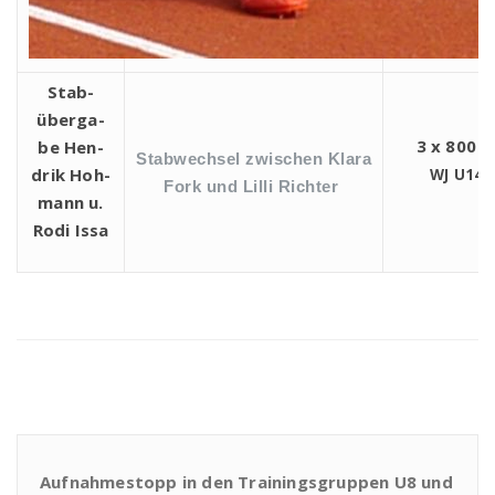
Stab­
über­ga­
3 x 800 
be
Hen­
Stab­wech­sel
zwi­schen Kla­ra
drik Hoh­
WJ
U14
Fork und Lil­li Richter
mann
u.
Rodi Issa
Aufnahmestopp in den Trainingsgruppen U8 und