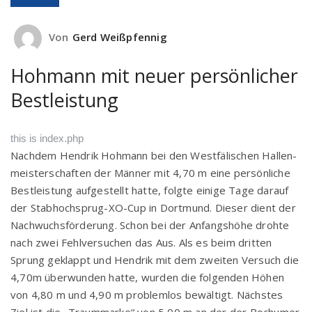
Von
Gerd Weißpfennig
Hohmann mit neuer persönlicher
Bestleistung
this is index.php
Nach­dem Hen­drik Hoh­mann bei den West­fä­li­schen Hal­len­
meis­ter­schaf­ten der Män­ner mit 4,70 m eine per­sön­li­che
Best­leis­tung auf­ge­stellt hat­te, folg­te eini­ge Tage dar­auf
der Stab­hoch­sprug-XO-Cup in Dort­mund. Die­ser dient der
Nach­wuchs­för­de­rung. Schon bei der Anfangs­hö­he droh­te
nach zwei Fehl­ver­su­chen das Aus. Als es beim drit­ten
Sprung geklappt und Hen­drik mit dem zwei­ten Ver­such die
4,70m über­wun­den hat­te, wur­den die fol­gen­den Höhen
von 4,80 m und 4,90 m pro­blem­los bewäl­tigt. Nächs­tes