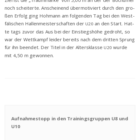
Ziel ist die „Traum­mar­ke“ von 5,00 m an der der Bochu­mer
noch schei­ter­te. Anschei­nend über­mo­ti­viert durch den gro­
ßen Erfolg ging Hoh­mann am fol­gen­den Tag bei den West­
fä­li­schen Hal­len­meis­ter­schaf­ten der
an den Start. Hat­
U20
te tags zuvor das Aus bei der Ein­stiegs­hö­he gedroht, so
war der Wett­kampf lei­der bereits nach dem drit­ten Sprung
für ihn been­det. Der Titel in der Alters­klas­se
wur­de
U20
mit 4,50 m gewonnen.
Aufnahmestopp in den Trainingsgruppen U8 und
U10