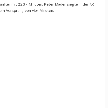
ünf­ter mit 22:37 Minu­ten. Peter Mäder sieg­te in der
AK
inem Vor­sprung von vier Minuten.