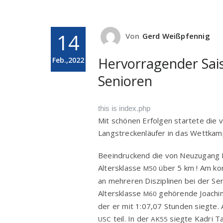
14
Von
Gerd Weißpfennig
Hervorragender Sais
Feb.,2022
Senioren
this is index.php
Mit schö­nen Erfol­gen star­te­te di
Lang­stre­cken­läu­fer in das Wett­kam
Beein­dru­ckend die von Neu­zu­gang 
Alters­klas­se
über 5 km ! Am kom
M50
an meh­re­ren Dis­zi­pli­nen bei der S
Alters­klas­se
gehö­ren­de Joa­chi
M60
der er mit 1:07,07 Stun­den sieg­te.
teil. In der
sieg­te Kadri Tah
USC
AK55