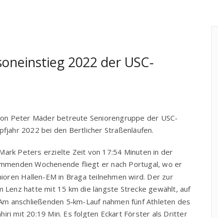
oneinstieg 2022 der USC-
e von Peter Mäder betreu­te Senio­ren­grup­pe der USC-
pf­jahr 2022 bei den Bert­li­cher Straßenläufen.
Mark Peters erziel­te Zeit von 17:54 Minu­ten in der
­men­den Wochen­en­de fliegt er nach Por­tu­gal, wo er
enio­ren Hal­len-EM in Bra­ga teil­neh­men wird. Der zur
m Lenz hat­te mit 15 km die längs­te Stre­cke gewählt, auf
 Am anschlie­ßen­den 5‑km-Lauf nah­men fünf Ath­le­ten des
i­ri mit 20:19 Min. Es folg­ten Eck­art Förs­ter als Drit­ter