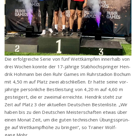
Die erfolg­rei­che Serie von fünf Wett­kämp­fen inner­halb von
drei Wochen konn­te der 17-jäh­ri­ge Stab­hoch­sprin­ger Hen­
drik Hoh­mann bei den Ruhr Games im Ruhr­sta­di­on Bochum
mit 4,50 m auf Platz zwei abschlie­ßen. Er hat­te sei­ne vor­
jäh­ri­ge per­sön­li­che Best­leis­tung von 4,20 m auf 4,60 m
gestei­gert, die er zwei­mal erreich­te. Hen­drik steht zur
Zeit auf Platz 3 der aktu­el­len Deut­schen Bes­ten­lis­te. „Wir
haben bis zu den Deut­schen Meis­ter­schaf­ten etwas über
einen Monat Zeit, um die guten tech­ni­schen Übungs­sprün­
ge auf Wett­kampf­hö­he zu brin­gen“, so Trai­ner Wolf­
gang Mohr.