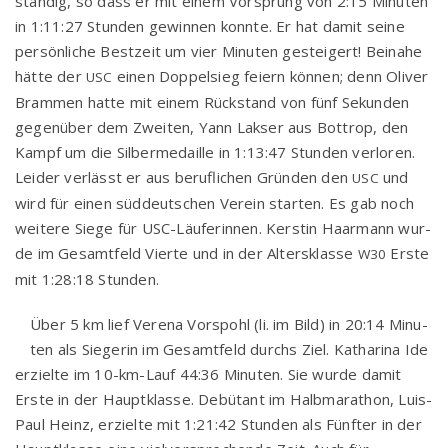
stän­dig, so dass er mit einem Vor­sprung von 2:15 Minu­ten
in 1:11:27 Stun­den gewin­nen konn­te. Er hat damit sei­ne
per­sön­li­che Best­zeit um vier Minu­ten gestei­gert! Bei­na­he
hät­te der
einen Dop­pel­sieg fei­ern kön­nen; denn Oli­ver
USC
Brammen hat­te mit einem Rück­stand von fünf Sekun­den
gegen­über dem Zwei­ten, Yann Lak­ser aus Bot­trop, den
Kampf um die Sil­ber­me­dail­le in 1:13:47 Stun­den ver­lo­ren.
Lei­der ver­lässt er aus beruf­li­chen Grün­den den
und
USC
wird für einen süd­deut­schen Ver­ein star­ten. Es gab noch
wei­te­re Sie­ge für USC-Läu­fe­rin­nen. Kers­tin Haar­mann wur­
de im Gesamt­feld Vier­te und in der Alters­klas­se
Ers­te
W30
mit 1:28:18 Stunden.
Über 5 km lief Vere­na Vor­spohl (li. im Bild) in 20:14 Minu­
ten als Sie­ge­rin im Gesamt­feld durchs Ziel. Katha­ri­na Ide
erziel­te im 10-km-Lauf 44:36 Minu­ten. Sie wur­de damit
Ers­te in der Haupt­klas­se. Debü­tant im Halb­ma­ra­thon, Luis-
Paul Heinz, erziel­te mit 1:21:42 Stun­den als Fünf­ter in der