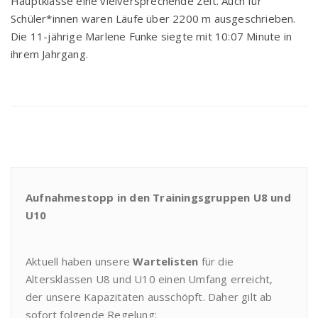
Haupt­klas­se eine viel­ver­spre­chen­de Zeit. Auch für
Schüler*innen waren Läu­fe über 2200 m aus­ge­schrie­ben.
Die 11-jäh­ri­ge Mar­le­ne Fun­ke sieg­te mit 10:07 Minu­te in
ihrem Jahrgang.
Aufnahmestopp in den Trainingsgruppen U8 und
U10
Aktuell haben unsere
Wartelisten
für die
Altersklassen U8 und U10 einen Umfang erreicht,
der unsere Kapazitäten ausschöpft. Daher gilt ab
sofort folgende Regelung: