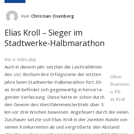
Von
Christian Osenberg
Elias Kroll – Sieger im
Stadtwerke-Halbmarathon
this is index.php
Auch in die­sem Jahr setz­ten die Leicht­ath­le­ten
des
Bochum ihre Erfolgs­se­rie der letz­ten
USC
Oli­ver
Jah­re beim Stadt­wer­ke-Halb­ma­ra­thon fort. Eli­
Brammen
as Kroll befin­det sich gegen­wär­tig in her­vor­ra­
u. Eli­
gen­der Ver­fas­sung. Die­se hat­te er schon durch
as Kroll
den Gewinn des West­fa­len­meis­ter­ti­tels über 5
km vor drei Wochen bewie­sen. Ange­feu­ert durch die vie­len
Zuschau­er setz­te sich Eli­as Kroll in der zwei­ten Run­de von
sei­nen Kon­kur­ren­ten ab und ver­grö­ßer­te den Abstand