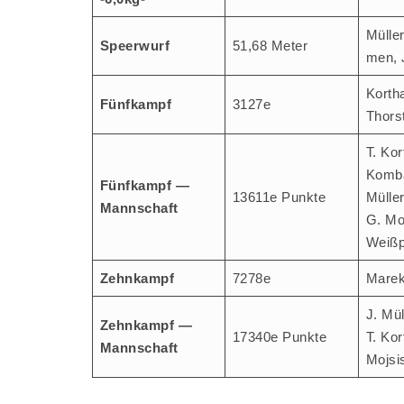
Mül­le
Speer­wurf
51,68 Meter
men, 
Kort­h
Fünf­kampf
3127e
Thors
T. Kor
Kom­bä
Fünf­kampf —
13611e Punk­te
Mül­le
Mannschaft
G. Moj
Weißp
Zehn­kampf
7278e
Marek
J. Mül
Zehn­kampf —
17340e Punk­te
T. Kor
Mannschaft
Mojsi