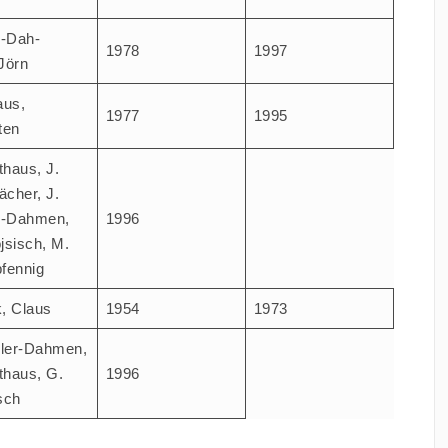
r-Dah­
1978
1997
Jörn
aus,
1977
1995
ten
t­haus, J.
­cher, J.
r-Dah­men,
1996
­sisch, M.
fennig
, Claus
1954
1973
­ler-Dah­men,
t­haus, G.
1996
sch