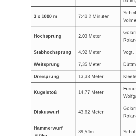
baum,
Schink
3 x 1000 m
7:49,2 Minu­ten
Volme
Golom
Hoch­sprung
2,03 Meter
Rolan
Stab­hoch­sprung
4,92 Meter
Vogt, 
Weit­sprung
7,35 Meter
Dütt­
Drei­sprung
13,33 Meter
Klee­f
For­ne­
Kugel­stoß
14,77 Meter
Wolfg
Golom
Dis­kus­wurf
43,62 Meter
Rolan
Ham­mer­wurf
39,54m
Schuh
‑6,0kg-