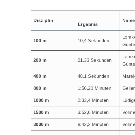
Dis­zi­plin
Name
Ergeb­nis
Lem­k
100 m
10,4 Sekun­den
Günte
Lem­k
200 m
21,33 Sekun­den
Günte
400 m
48,1 Sekun­den
Marek
800 m
1:56,20 Minu­ten
Gel­le
1000 m
2:33,4 Minu­ten
Lüdi­g
1500 m
3:52,6 Minu­ten
Vol­m
3000 m
8:42,2 Minu­ten
Vol­m