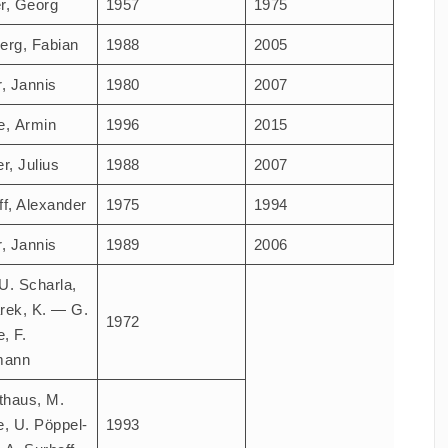
er, Georg
1957
1975
berg, Fabian
1988
2005
r, Jannis
1980
2007
e, Armin
1996
2015
r, Juli­us
1988
2007
ff, Alexander
1975
1994
r, Jannis
1989
2006
. Schar­la,
rek, K. — G.
1972
, F.
mann
t­haus, M.
e, U. Pöp­pel­
1993