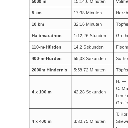
5000 m
15:14,6 Minu­ten
Vol­m
5 km
17:38 Minu­ten
Herz­
10 km
32:16 Minu­ten
Töp­fe
Halb­ma­ra­thon
1:12,26 Stun­den
Gro­th
110-m-Hür­den
14,2 Sekun­den
Fische
400-m-Hür­den
55,33 Sekun­den
Sur­ho
2000m Hin­der­nis
5:58,72 Minu­ten
Töp­fe
H. — U
C. Ma
4 x 100 m
42,28 Sekun­den
Lem­ke
Groll
T. Kor
4 x 400 m
3:30,79 Minu­ten
Stie­w