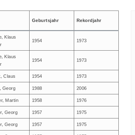
Geburts­jahr
Rekord­jahr
e, Klaus
1954
1973
r
e, Klaus
1954
1973
r
, Claus
1954
1973
r, Georg
1988
2006
er, Martin
1958
1976
er, Georg
1957
1975
er, Georg
1957
1975