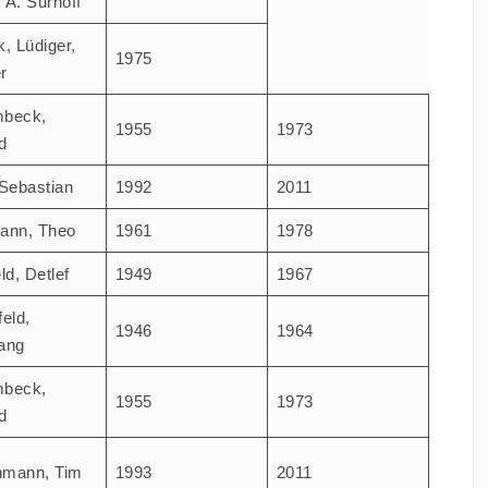
 A. Surhoff
, Lüdi­ger,
1975
r
­beck,
1955
1973
d
Sebas­ti­an
1992
2011
mann, Theo
1961
1978
eld, Detlef
1949
1967
feld,
1946
1964
ang
­beck,
1955
1973
d
­mann, Tim
1993
2011