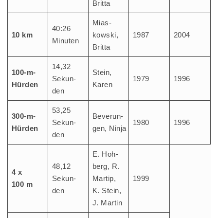
Britta
Mias­
40:26
10 km
kow­ski,
1987
2004
Minu­ten
Britta
14,32
100-m-
Stein,
Sekun­
1979
1996
Hür­den
Karen
den
53,25
300-m-
Bever­un­
Sekun­
1980
1996
Hür­den
gen, Ninja
den
E. Hoh­
48,12
berg, R.
4 x
Sekun­
Mar­tip,
1999
100 m
den
K. Stein,
J. Martin