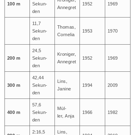
100 m
Sekun­
1952
1969
Annegret
den
11,7
Tho­mas,
Sekun­
1953
1970
Cornelia
den
24,5
Kro­niger,
200 m
Sekun­
1952
1969
Annegret
den
42,44
Lins,
300 m
Sekun­
1994
2009
Jani­ne
den
57,6
Mül­
400 m
Sekun­
1966
1982
ler, Anja
den
2:16,5
Lins,