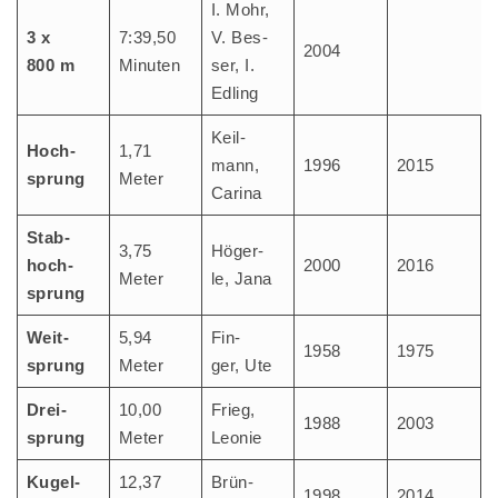
I. Mohr,
3 x
7:39,50
V. Bes­
2004
800 m
Minu­ten
ser, I.
Edling
Keil­
Hoch­
1,71
mann,
1996
2015
sprung
Meter
Carina
Stab­
3,75
Höger­
hoch­
2000
2016
Meter
le, Jana
sprung
Weit­
5,94
Fin­
1958
1975
sprung
Meter
ger, Ute
Drei­
10,00
Frieg,
1988
2003
sprung
Meter
Leo­nie
Kugel­
12,37
Brün­
1998
2014