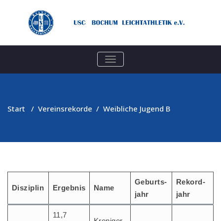
TOGGLE
NAVIGATION
Start
/
Vereinsrekorde
/
Weibliche Jugend B
Geburts­
Rekord­
Dis­zi­plin
Ergeb­nis
Name
jahr
jahr
11,7
Kro­niger,