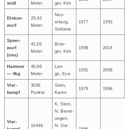
stoß
Meter
ger, Kim
Neu­
Dis­kus­
29,42
erburg,
1977
1993
wurf
Meter
Stefanie
Speer­
42,05
Brün­
wurf
1998
2014
Meter
ger, Kim
(neu)
Ham­mer
40,66
Lan­
1991
2008
— 4kg
Meter
ge, Eva
Vier­
3036
Stein,
1979
1996
kampf
Punk­te
Karen
K. Stein,
N. Bever­
un­gen,
Vier­
10446
N. Gie­
kampf —
1996