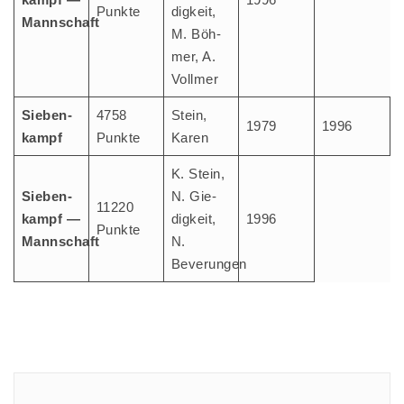
Punk­te
dig­keit,
Mannschaft
M. Böh­
mer, A.
Vollmer
Sie­ben­
4758
Stein,
1979
1996
kampf
Punk­te
Karen
K. Stein,
Sie­ben­
N. Gie­
11220
kampf —
dig­keit,
1996
Punk­te
Mannschaft
N.
Beverungen