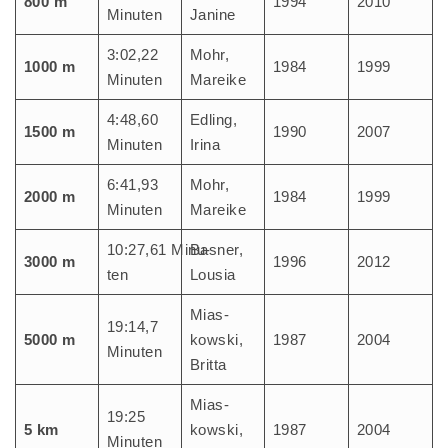
800 m
1994
2010
Minu­ten
Jani­ne
3:02,22
Mohr,
1000 m
1984
1999
Minu­ten
Marei­ke
4:48,60
Edling,
1500 m
1990
2007
Minu­ten
Iri­na
6:41,93
Mohr,
2000 m
1984
1999
Minu­ten
Marei­ke
10:27,61 Minu­
Bas­ner,
3000 m
1996
2012
ten
Lousia
Mias­
19:14,7
5000 m
kow­ski,
1987
2004
Minu­ten
Britta
Mias­
19:25
5 km
kow­ski,
1987
2004
Minu­ten