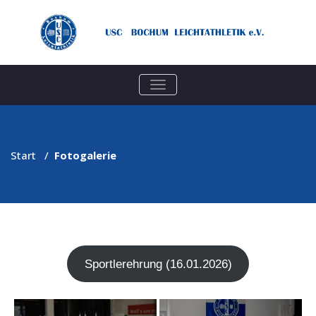
TOGGLE
NAVIGATION
Start
/
Fotogalerie
Sport­ler­eh­rung (16.01.2026)