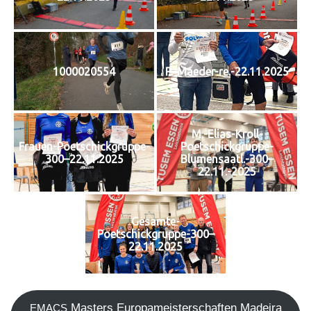
1000020554
P.-Maeder-re.-22.11.2025
M.-Elias-Kroll-
Frauen-Poetschickgruppe-
Poetschickgruppe-
300–22.11.2025
Blumensaatl.-300–
22.11.-2025
Gesamte-
Poetschickgruppe-300–
22.11.2025
Mas­ters Euro­pa­meis­ter­schaf­ten Madei­ra
EMACS