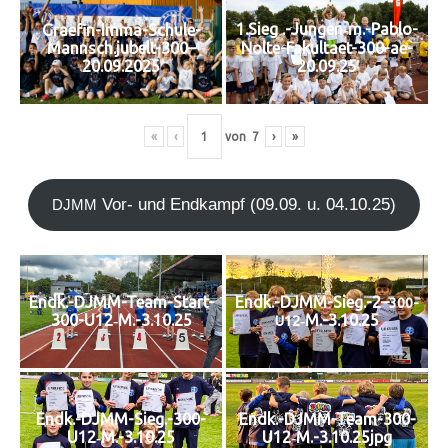
1.Sieg .-Jungen‑m.-Pablo-
Graefin-Imma-Schule-
Mannsch.jubelt-300–
Nolte-Fakultaet-300-ae-
20.09.2025
20.09.25
«
‹
von
7
›
»
Vor- und End­kampf (09.09. u. 04.10.25)
DJMM
Endk.-DJMM-Team-Start-
Endk.-DJMM-Sieg.-2–
300-
300-U12‑M.-3.10.25
‑M.-3.10.25
U12
Endk.-DJMM-Sieg.-300-
Endk.-DJMM-Team-300-
U12‑M.-3.10.25
U12‑M.-3.10.25jpg