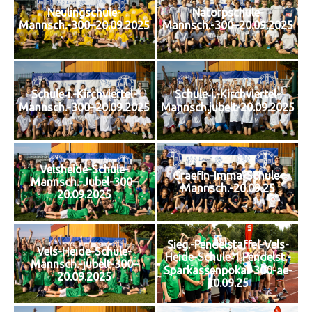
Neulingschule-
Natorpschule-
Mannsch.-300–20.09.2025
Mannsch.-300–20.09.2025
Schule‑i.-Kirchviertel-
Schule‑i.-Kirchviertel-
Mannsch.-300–20.09.2025
Mannsch.jubelt-20.09.2025
Velsheide-Schule-
Graefin-Imma-Schule-
Mannsch.-Jubel-300–
Mannsch.-20.09.25
20.09.2025
Sieg.-Pendelstaffel-Vels-
Vels-Heide-Schule-
Heide-Schule‑1.Pendelst.-
Mannsch.-jubelt-300–
Sparkassenpokal-300-ae-
20.09.2025
20.09.25