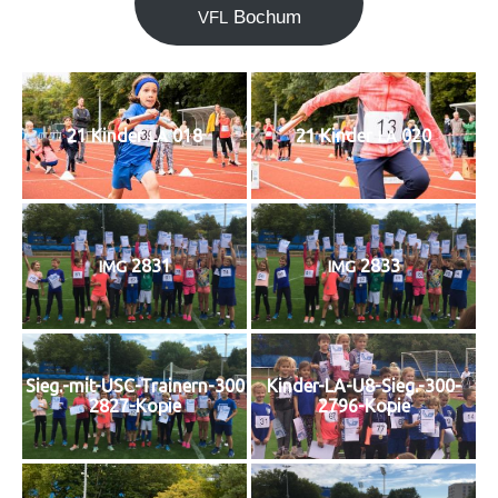
Bochum
VFL
21 Kin­der
018
21 Kin­der
020
LA
LA
2831
2833
IMG
IMG
Sieg.-mit-USC-Trainern-300
Kinder-LA-U8-Sieg.-300-
2827-Kopie
2796-Kopie