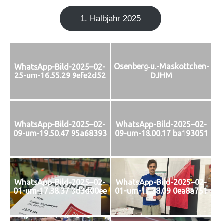
1. Halb­jahr 2025
Osenberg‑u.-Maskottchen-
WhatsApp-Bild-2025–02-
25-um-16.55.29 9efe2d52
DJHM
WhatsApp-Bild-2025–02-
WhatsApp-Bild-2025–02-
09-um-19.50.47 95a68393
09-um-18.00.17 ba193051
WhatsApp-Bild-2025–02-
WhatsApp-Bild-2025–02-
01-um-17.38.37 3d3d00ee
01-um-17.38.09 0ea8a751