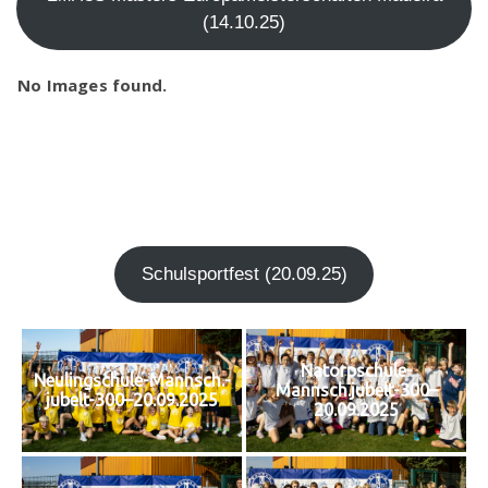
(14.10.25)
No Images found.
Schul­sport­fest (20.09.25)
Natorpschule-
Neulingschule-Mannsch.-
Mannsch.jubelt-300–
jubelt-300–20.09.2025
20.09.2025