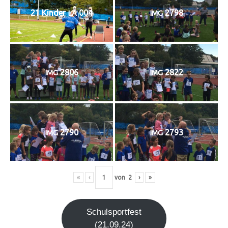
21 Kin­der
004
2798
LA
IMG
2806
2822
IMG
IMG
2790
2793
IMG
IMG
«
‹
von
2
›
»
Schul­sport­fest
(21.09.24)