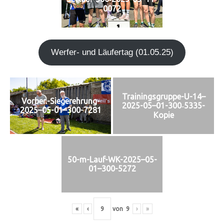
0072
Wer­fer- und Läu­fer­tag (01.05.25)
Trainingsgruppe-U-14–
Vorber.-Siegerehrung-
2025-05–01-300‑5335-
2025–05-01–300-7281
Kopie
50-m-Lauf-WK-2025–05-
01–300-5272
«
‹
von
9
›
»