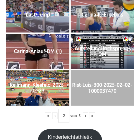
Carina‑K.-Ergebnis
Last-Jump
Auf­stel­lung­Hoch­sprung-
Cari­na-Anlauf-DM (1)
DM
Rist-Luis-300‑2025-02–02-
Keilmann-Kleefeld-2025–
02-23
1000037470
«
‹
von
3
›
»
Kin­der­leicht­ath­le­tik