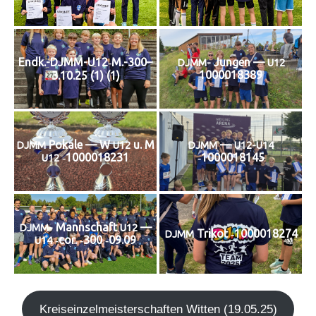
Endk.-DJMM-U12‑M.-300–
Jun­gen —
DJMM-
U12
1000018389
3.10.25 (1) (1)
Poka­le — W
u. M
—
DJMM
U12
DJMM
U12-U14
‑1000018231
‑1000018145
U12
Mann­schaft
—
DJMM-
U12
Tri­kot ‑1000018274
DJMM
‑cor. ‑300 ‑09.09
U14
Kreis­ein­zel­meis­ter­schaf­ten Wit­ten (19.05.25)