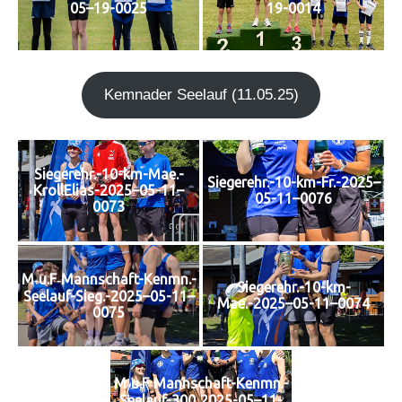
05–19-0025
19-0014
Kem­n­ader See­lauf (11.05.25)
Siegerehr.-10-km-Mae.-
Siegerehr.-10-km-Fr.-2025–
KrollElias-2025–05-11–
05-11–0076
0073
M‑u.F‑Mannschaft-Kenmn.-
Siegerehr.-10-km-
Seelauf-Sieg.-2025–05-11–
Mae.-2025–05-11–0074
0075
M‑u.F‑Mannschaft-Kenmn.-
Seelauf-300‑2025-05–11-