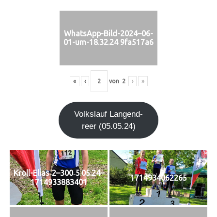
WhatsApp-Bild-2024–06-
01-um-18.32.24 9fa517a6
«
‹
von
2
›
»
Volks­lauf Lan­gen­d­
re­er (05.05.24)
Kroll-Elias‑2–300‑5.05.24–
1714934062265
1714933883401