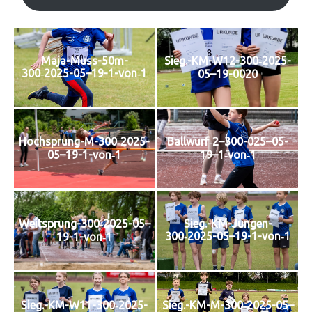
Maja-Muss-50m-
Sieg.-KM-W12-300‑2025-
300‑2025-05–19-1-von‑1
05–19-0020
Hochsprung-M-300‑2025-
Ballwurf‑2–300-025–05-
05–19-1-von‑1
19–1‑von‑1
Weitsprung-300‑2025-05–
Sieg.-KM-Jungen-
300‑2025-05–19-1-von‑1
19-1-von‑1
Sieg.-KM-W11-300‑2025-
Sieg.-KM-M-300‑2025-05–