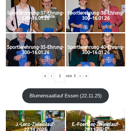
Sportlerehrung-37-Ehrung-
Sportlerehrung-38-Ehrung-
300–16.01.26
300–16.01.26
Sportlerehrung-35-Ehrung-
Sportlerehrung-40-Ehrung-
300–16.01.26
300–16.01.26
«
‹
von
5
›
»
Blu­men­saat­lauf Essen (22.11.25)
J.-Lenz-Zieleinlauf-
E.-Foertser-Zieleinlauf-
22.11.2025
22.11.2025