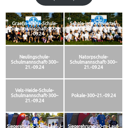
Graefin-Imma-Schule-
Schule-im-Kirchviertel-
Schulmannschaft-300–
Schulmannschaft-300–
21.-09.24
21.-09.24
Neulingschule-
Natorpschule-
Schulmannschaft-300–
Schulmannschaft-300–
21.-09.24
21.-09.24
Vels-Heide-Schule-
Schulmannschaft-300–
Pokale-300–21.-09.24
21.-09.24
Siegerehrung-30-m-Lauf-
Siegerehrung-30-m-Lauf-J-