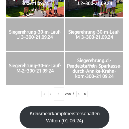
J‑2–300-21.09.24
300–21.09.24
Siegerehrung-30-m-Lauf-
Siegerehrung-30-m-Lauf-
J‑3–300-21.09.24
M‑3–300-21.09.24
Siegerehrung‑d.-
Siegerehrung-30-m-Lauf-
Pendelstaffeln-Sparkasse-
M‑2–300-21.09.24
durch-Annike-Krahn-
korr.-300–21.09.24
«
‹
von
3
›
»
Kreis­mehr­kampf­meis­ter­schaf­ten
Wit­ten (01.06.24)