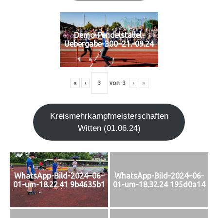
Demo-Pendelstallel-
Uebergabe-300–21.-09.24
«
‹
von
3
›
»
Kreis­mehr­kampf­meis­ter­schaf­ten
Wit­ten (01.06.24)
WhatsApp-Bild-2024–06-
WhatsApp-Bild-2024–06-
01-um-18.22.41 9b4635b1
01-um-18.32.24 195d0a14