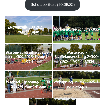
Schul­sport­fest (20.09.25)
Zeit­ver­treib-300‑2025-1-
Vorbereitung-Schulm.-300-
von-1-Kopie
Warten-auf-
War­ten-auf-Staf­fel­aus­wer­
Staffelauswertung‑2–300-
tung-300‑2025-1-von-1-
2025–1‑von-1-Kopie
Kopie
Wechsel-Spannung‑8–300-
Weit­sprung-M-300‑2025-1-
2025–1‑von-1-Kopie
von-1-Kopie