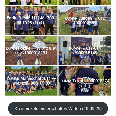
Endk.-DJMM-U12‑M.-300–
Jun­gen —
DJMM-
U12
1000018389
3.10.25 (1) (1)
Poka­le — W
u. M
—
DJMM
U12
DJMM
U12-U14
‑1000018231
‑1000018145
U12
Mann­schaft
—
DJMM-
U12
Tri­kot ‑1000018274
DJMM
‑cor. ‑300 ‑09.09
U14
Kreis­ein­zel­meis­ter­schaf­ten Wit­ten (19.05.25)