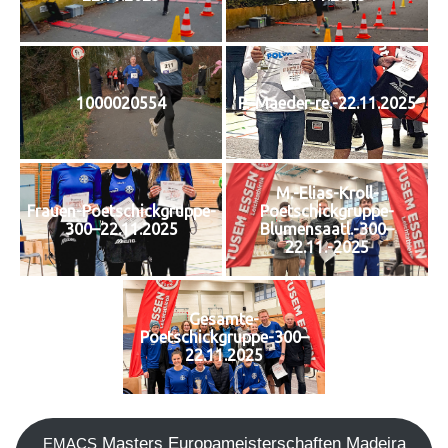
1000020554
P.-Maeder-re.-22.11.2025
M.-Elias-Kroll-
Frauen-Poetschickgruppe-
Poetschickgruppe-
300–22.11.2025
Blumensaatl.-300–
22.11.-2025
Gesamte-
Poetschickgruppe-300–
22.11.2025
Mas­ters Euro­pa­meis­ter­schaf­ten Madei­ra
EMACS