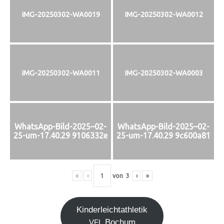
IMG-20250302-WA0019
IMG-20250302-WA0012
IMG-20250302-WA0011
IMG-20250302-WA0003
WhatsApp-Bild-2025–02-
WhatsApp-Bild-2025–02-
25-um-17.40.29 9106332e
25-um-17.40.29 9c600a81
«
‹
von
3
›
»
Kin­der­leicht­ath­le­tik
Bochum
VFL