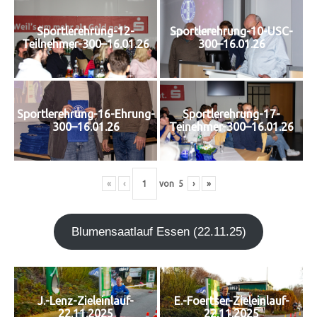
Sportlerehrung-12-
Sportlerehrung-10-USC-
Teilnehmer-300–16.01.26
300–16.01.26
Sportlerehrung-16-Ehrung-
Sportlerehrung-17-
300–16.01.26
Teinehmer-300–16.01.26
«
‹
von
5
›
»
Blu­men­saat­lauf Essen (22.11.25)
J.-Lenz-Zieleinlauf-
E.-Foertser-Zieleinlauf-
22.11.2025
22.11.2025