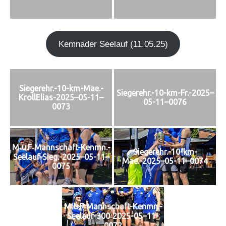
Kem­n­ader See­lauf (11.05.25)
Siegerehr.-10-km-Mae.-
Siegerehr.-10-km-Fr.-2025–
KrollElias-2025–05-11–
05-11–0076
0073
M‑u.F‑Mannschaft-Kenmn.-
Siegerehr.-10-km-
Seelauf-Sieg.-2025–05-11–
Mae.-2025–05-11–0074
0075
M‑u.F‑Mannschaft-Kenmn.-
Seelauf-300‑2025-05–11-
0072