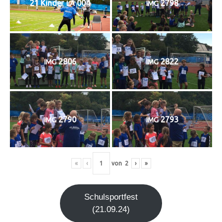
21 Kin­der
004
2798
LA
IMG
2806
2822
IMG
IMG
2790
2793
IMG
IMG
«
‹
von
2
›
»
Schul­sport­fest
(21.09.24)