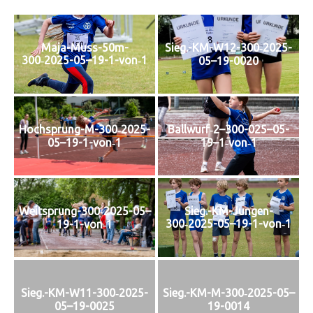
Maja-Muss-50m-
Sieg.-KM-W12-300‑2025-
300‑2025-05–19-1-von‑1
05–19-0020
Hochsprung-M-300‑2025-
Ballwurf‑2–300-025–05-
05–19-1-von‑1
19–1‑von‑1
Weitsprung-300‑2025-05–
Sieg.-KM-Jungen-
300‑2025-05–19-1-von‑1
19-1-von‑1
Sieg.-KM-W11-300‑2025-
Sieg.-KM-M-300‑2025-05–
05–19-0025
19-0014