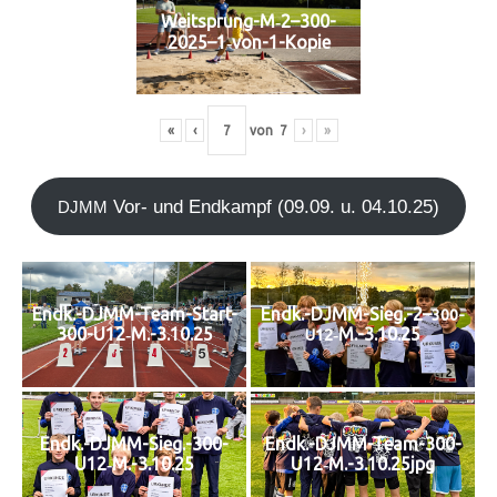
Weitsprung-M‑2–300-
2025–1‑von-1-Kopie
«
‹
von
7
›
»
Vor- und End­kampf (09.09. u. 04.10.25)
DJMM
Endk.-DJMM-Team-Start-
Endk.-DJMM-Sieg.-2–
300-
300-U12‑M.-3.10.25
‑M.-3.10.25
U12
Endk.-DJMM-Sieg.-300-
Endk.-DJMM-Team-300-
U12‑M.-3.10.25
U12‑M.-3.10.25jpg