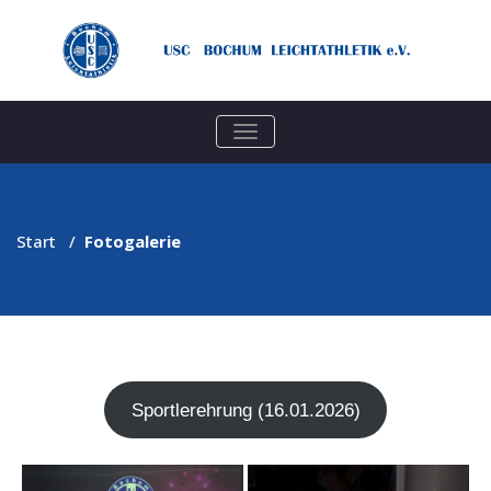
TOGGLE
NAVIGATION
Start
/
Fotogalerie
Sport­ler­eh­rung (16.01.2026)