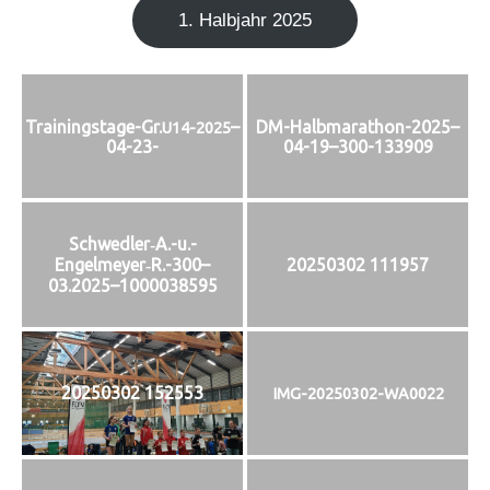
1. Halb­jahr 2025
Trainingstage-Gr.
–
DM-Halbmarathon-2025–
U14-2025
04-23-
04-19–300-133909
Schwedler‑A.-u.-
Engelmeyer‑R.-300–
20250302 111957
03.2025–1000038595
20250302 152553
IMG-20250302-WA0022