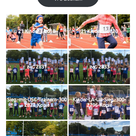
21 Kin­der
018
21 Kin­der
020
LA
LA
2831
2833
IMG
IMG
Sieg.-mit-USC-Trainern-300
Kinder-LA-U8-Sieg.-300-
2827-Kopie
2796-Kopie