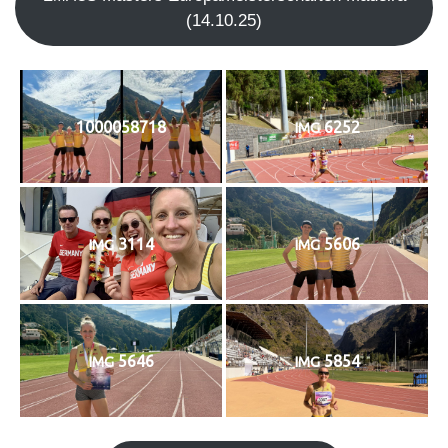
(14.10.25)
1000058718
6252
IMG
3114
5606
IMG
IMG
5646
5854
IMG
IMG