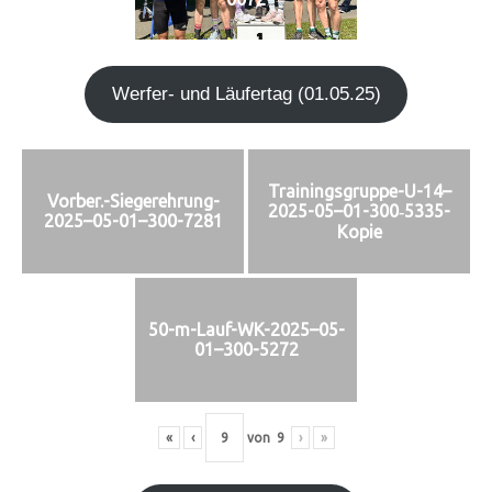
Wer­fer- und Läu­fer­tag (01.05.25)
Trainingsgruppe-U-14–
Vorber.-Siegerehrung-
2025-05–01-300‑5335-
2025–05-01–300-7281
Kopie
50-m-Lauf-WK-2025–05-
01–300-5272
«
‹
von
9
›
»