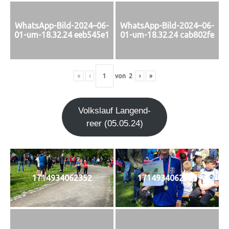
WhatsApp-Bild-2024–06-
WhatsApp-Bild-2024–06-
01-um-18.32.24 eeb545e1
01-um-18.32.24 cab802fe
«
‹
von
2
›
»
Volks­lauf Lan­gen­d­
re­er (05.05.24)
1714934062352
1714934062525