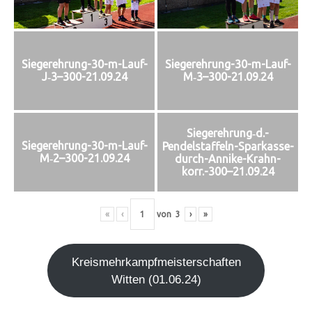
Siegerehrung-30-m-Lauf-
Siegerehrung-30-m-Lauf-
J‑3–300-21.09.24
M‑3–300-21.09.24
Siegerehrung‑d.-
Siegerehrung-30-m-Lauf-
Pendelstaffeln-Sparkasse-
M‑2–300-21.09.24
durch-Annike-Krahn-
korr.-300–21.09.24
«
‹
von
3
›
»
Kreis­mehr­kampf­meis­ter­schaf­ten
Wit­ten (01.06.24)