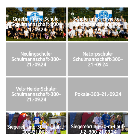
Graefin-Imma-Schule-
Schule-im-Kirchviertel-
Schulmannschaft-300–
Schulmannschaft-300–
21.-09.24
21.-09.24
Neulingschule-
Natorpschule-
Schulmannschaft-300–
Schulmannschaft-300–
21.-09.24
21.-09.24
Vels-Heide-Schule-
Schulmannschaft-300–
Pokale-300–21.-09.24
21.-09.24
Siegerehrung-30-m-Lauf-
Siegerehrung-30-m-Lauf-J-
J‑2–300-21.09.24
300–21.09.24