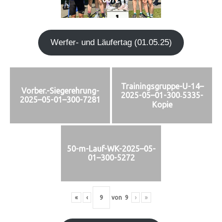
Wer­fer- und Läu­fer­tag (01.05.25)
Trainingsgruppe-U-14–
Vorber.-Siegerehrung-
2025-05–01-300‑5335-
2025–05-01–300-7281
Kopie
50-m-Lauf-WK-2025–05-
01–300-5272
«
‹
von
9
›
»