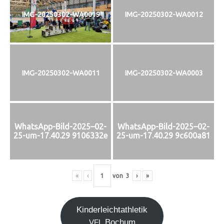
IMG-20250302-WA0019
IMG-20250302-WA0012
IMG-20250302-WA0011
IMG-20250302-WA0003
WhatsApp-Bild-2025–02-
WhatsApp-Bild-2025–02-
25-um-17.40.29 9106332e
25-um-17.40.29 9c600a81
«
‹
von
3
›
»
Kin­der­leicht­ath­le­tik
Bochum
VFL