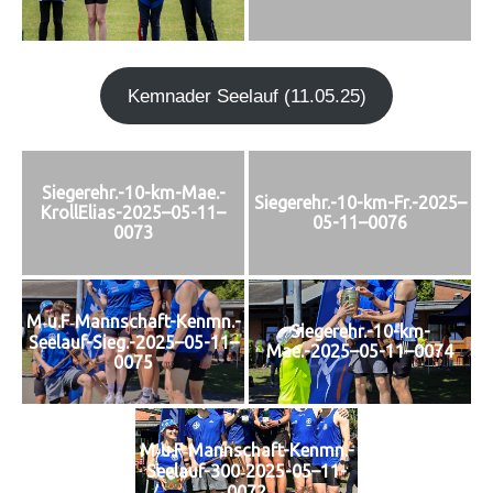
Kem­n­ader See­lauf (11.05.25)
Siegerehr.-10-km-Mae.-
Siegerehr.-10-km-Fr.-2025–
KrollElias-2025–05-11–
05-11–0076
0073
M‑u.F‑Mannschaft-Kenmn.-
Siegerehr.-10-km-
Seelauf-Sieg.-2025–05-11–
Mae.-2025–05-11–0074
0075
M‑u.F‑Mannschaft-Kenmn.-
Seelauf-300‑2025-05–11-
0072