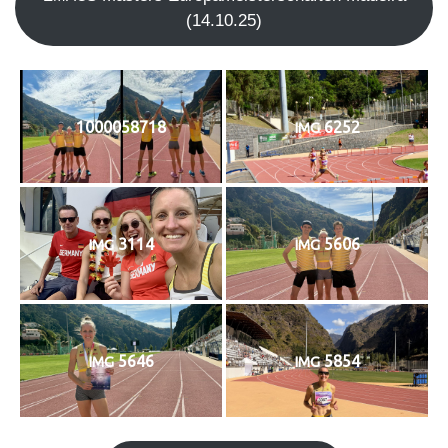
(14.10.25)
1000058718
6252
IMG
3114
5606
IMG
IMG
5646
5854
IMG
IMG