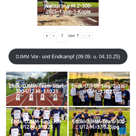
Weitsprung-M‑2–300-
2025–1‑von-1-Kopie
«
‹
von
7
›
»
Vor- und End­kampf (09.09. u. 04.10.25)
DJMM
Endk.-DJMM-Team-Start-
Endk.-DJMM-Sieg.-2–
300-
300-U12‑M.-3.10.25
‑M.-3.10.25
U12
Endk.-DJMM-Sieg.-300-
Endk.-DJMM-Team-300-
U12‑M.-3.10.25
U12‑M.-3.10.25jpg