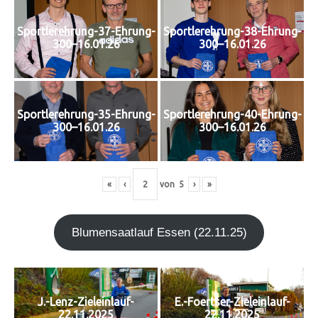
Sportlerehrung-37-Ehrung-
Sportlerehrung-38-Ehrung-
300–16.01.26
300–16.01.26
Sportlerehrung-35-Ehrung-
Sportlerehrung-40-Ehrung-
300–16.01.26
300–16.01.26
«
‹
von
5
›
»
Blu­men­saat­lauf Essen (22.11.25)
J.-Lenz-Zieleinlauf-
E.-Foertser-Zieleinlauf-
22.11.2025
22.11.2025