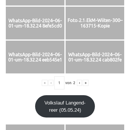
Foto‑2.1‑EkM-Wiiten-300–
WhatsApp-Bild-2024–06-
01-um-18.32.24 8efe5cd0
163715-Kopie
WhatsApp-Bild-2024–06-
WhatsApp-Bild-2024–06-
01-um-18.32.24 eeb545e1
01-um-18.32.24 cab802fe
«
‹
von
2
›
»
Volks­lauf Lan­gen­d­
re­er (05.05.24)