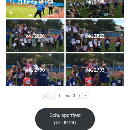
21 Kin­der
004
2798
LA
IMG
2806
2822
IMG
IMG
2790
2793
IMG
IMG
«
‹
von
2
›
»
Schul­sport­fest
(21.09.24)