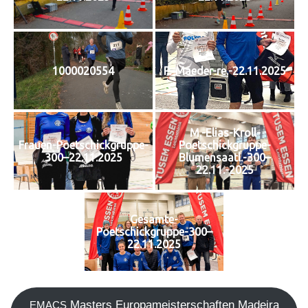
1000020554
P.-Maeder-re.-22.11.2025
M.-Elias-Kroll-
Frauen-Poetschickgruppe-
Poetschickgruppe-
300–22.11.2025
Blumensaatl.-300–
22.11.-2025
Gesamte-
Poetschickgruppe-300–
22.11.2025
Mas­ters Euro­pa­meis­ter­schaf­ten Madei­ra
EMACS