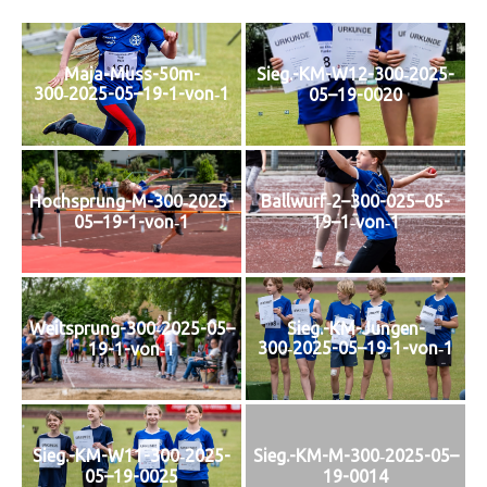
Maja-Muss-50m-
Sieg.-KM-W12-300‑2025-
300‑2025-05–19-1-von‑1
05–19-0020
Hochsprung-M-300‑2025-
Ballwurf‑2–300-025–05-
05–19-1-von‑1
19–1‑von‑1
Weitsprung-300‑2025-05–
Sieg.-KM-Jungen-
300‑2025-05–19-1-von‑1
19-1-von‑1
Sieg.-KM-W11-300‑2025-
Sieg.-KM-M-300‑2025-05–
05–19-0025
19-0014