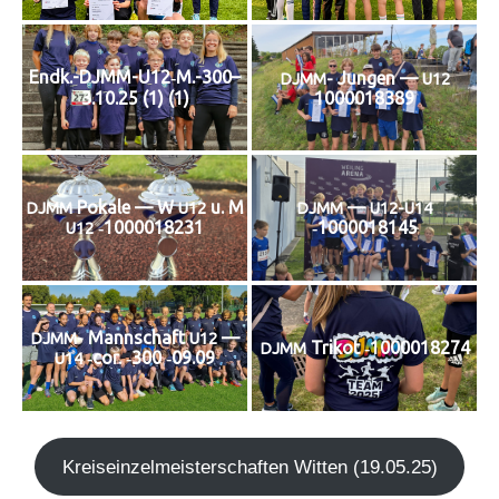
Endk.-DJMM-U12‑M.-300–
Jun­gen —
DJMM-
U12
1000018389
3.10.25 (1) (1)
Poka­le — W
u. M
—
DJMM
U12
DJMM
U12-U14
‑1000018231
‑1000018145
U12
Mann­schaft
—
DJMM-
U12
Tri­kot ‑1000018274
DJMM
‑cor. ‑300 ‑09.09
U14
Kreis­ein­zel­meis­ter­schaf­ten Wit­ten (19.05.25)