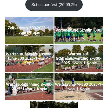
Schul­sport­fest (20.09.25)
Zeit­ver­treib-300‑2025-1-
Vorbereitung-Schulm.-300-
von-1-Kopie
Warten-auf-
War­ten-auf-Staf­fel­aus­wer­
Staffelauswertung‑2–300-
tung-300‑2025-1-von-1-
2025–1‑von-1-Kopie
Kopie
Wechsel-Spannung‑8–300-
Weit­sprung-M-300‑2025-1-
2025–1‑von-1-Kopie
von-1-Kopie