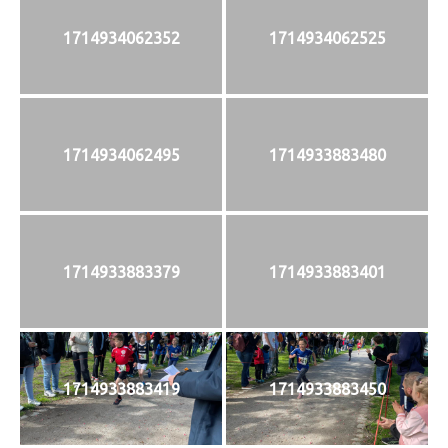
1714934062352
1714934062525
1714934062495
1714933883480
1714933883379
1714933883401
1714933883419
1714933883450