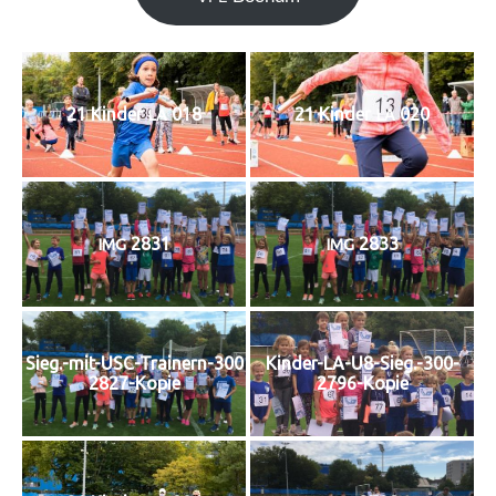
21 Kin­der
018
21 Kin­der
020
LA
LA
2831
2833
IMG
IMG
Sieg.-mit-USC-Trainern-300
Kinder-LA-U8-Sieg.-300-
2827-Kopie
2796-Kopie