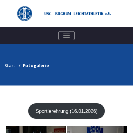
TOGGLE
NAVIGATION
Start
/
Fotogalerie
Sport­ler­eh­rung (16.01.2026)