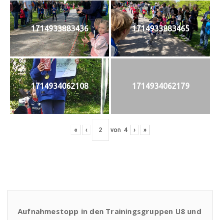
1714933883436
1714933883465
1714934062108
1714934062179
«
‹
von
4
›
»
Aufnahmestopp in den Trainingsgruppen U8 und