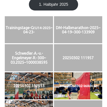
1. Halb­jahr 2025
Trainingstage-Gr.
–
DM-Halbmarathon-2025–
U14-2025
04-23-
04-19–300-133909
Schwedler‑A.-u.-
Engelmeyer‑R.-300–
20250302 111957
03.2025–1000038595
20250302 152553
IMG-20250302-WA0022