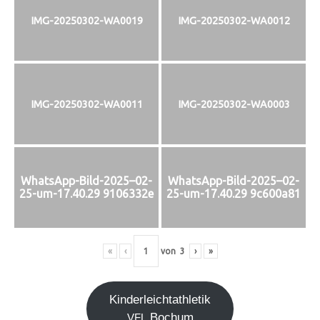
IMG-20250302-WA0019
IMG-20250302-WA0012
IMG-20250302-WA0011
IMG-20250302-WA0003
WhatsApp-Bild-2025–02-
WhatsApp-Bild-2025–02-
25-um-17.40.29 9106332e
25-um-17.40.29 9c600a81
«
‹
von
3
›
»
Kin­der­leicht­ath­le­tik
Bochum
VFL