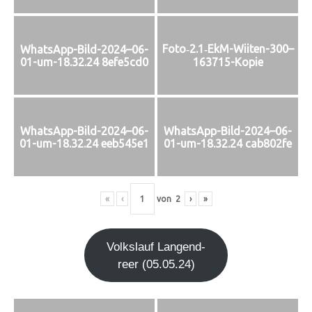
Foto‑2.1‑EkM-Wiiten-300–
WhatsApp-Bild-2024–06-
01-um-18.32.24 8efe5cd0
163715-Kopie
WhatsApp-Bild-2024–06-
WhatsApp-Bild-2024–06-
01-um-18.32.24 eeb545e1
01-um-18.32.24 cab802fe
«
‹
von
2
›
»
Volks­lauf Lan­gen­d­
re­er (05.05.24)