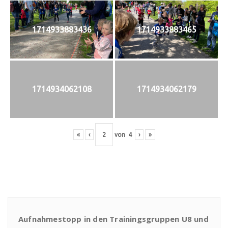
1714933883436
1714933883465
1714934062108
1714934062179
«
‹
von
4
›
»
Aufnahmestopp in den Trainingsgruppen U8 und