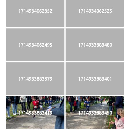
1714934062352
1714934062525
1714934062495
1714933883480
1714933883379
1714933883401
1714933883419
1714933883450