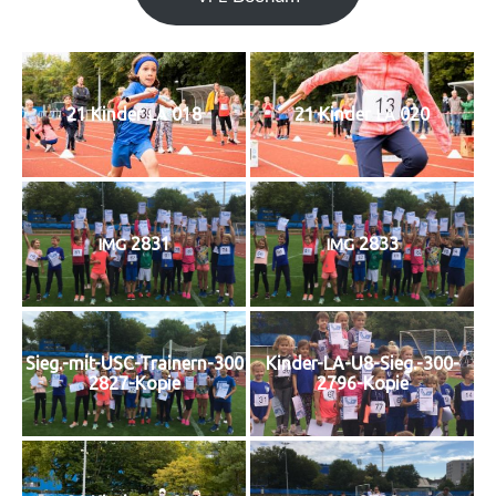
21 Kin­der
018
21 Kin­der
020
LA
LA
2831
2833
IMG
IMG
Sieg.-mit-USC-Trainern-300
Kinder-LA-U8-Sieg.-300-
2827-Kopie
2796-Kopie