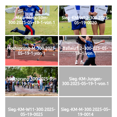
Maja-Muss-50m-
Sieg.-KM-W12-300‑2025-
300‑2025-05–19-1-von‑1
05–19-0020
Hochsprung-M-300‑2025-
Ballwurf‑2–300-025–05-
05–19-1-von‑1
19–1‑von‑1
Weitsprung-300‑2025-05–
Sieg.-KM-Jungen-
300‑2025-05–19-1-von‑1
19-1-von‑1
Sieg.-KM-W11-300‑2025-
Sieg.-KM-M-300‑2025-05–
05–19-0025
19-0014