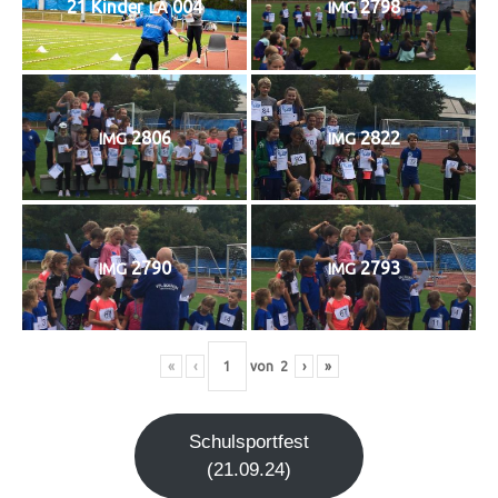
21 Kin­der
004
2798
LA
IMG
2806
2822
IMG
IMG
2790
2793
IMG
IMG
«
‹
von
2
›
»
Schul­sport­fest
(21.09.24)