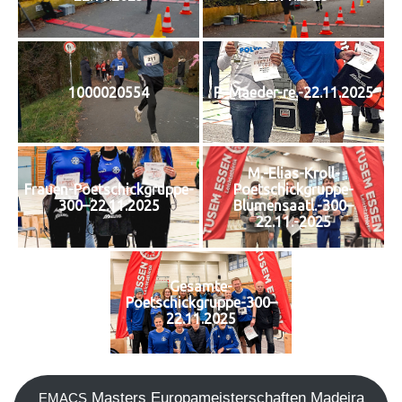
1000020554
P.-Maeder-re.-22.11.2025
M.-Elias-Kroll-
Frauen-Poetschickgruppe-
Poetschickgruppe-
300–22.11.2025
Blumensaatl.-300–
22.11.-2025
Gesamte-
Poetschickgruppe-300–
22.11.2025
Mas­ters Euro­pa­meis­ter­schaf­ten Madei­ra
EMACS