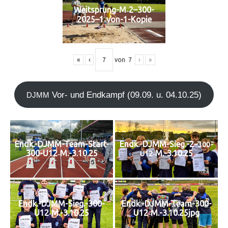
Weitsprung-M‑2–300-
2025–1‑von-1-Kopie
«
‹
von
7
›
»
Vor- und End­kampf (09.09. u. 04.10.25)
DJMM
Endk.-DJMM-Team-Start-
Endk.-DJMM-Sieg.-2–
300-
300-U12‑M.-3.10.25
‑M.-3.10.25
U12
Endk.-DJMM-Sieg.-300-
Endk.-DJMM-Team-300-
U12‑M.-3.10.25
U12‑M.-3.10.25jpg