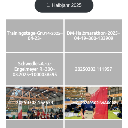
1. Halb­jahr 2025
Trainingstage-Gr.
–
DM-Halbmarathon-2025–
U14-2025
04-23-
04-19–300-133909
Schwedler‑A.-u.-
Engelmeyer‑R.-300–
20250302 111957
03.2025–1000038595
20250302 152553
IMG-20250302-WA0022