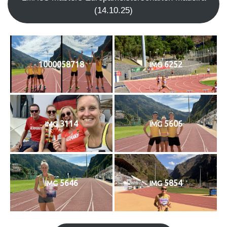
(14.10.25)
1000058718
6252
IMG
3114
5606
IMG
IMG
5646
5854
IMG
IMG