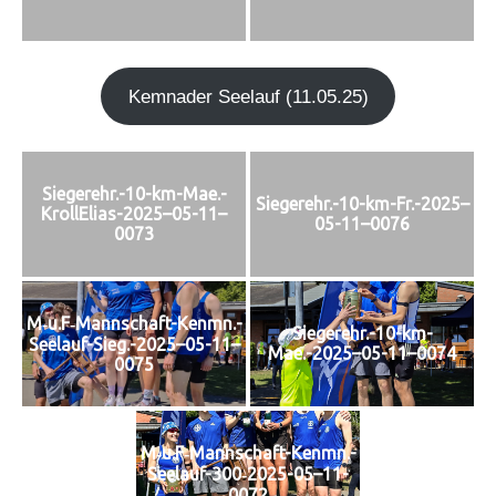
Kem­n­ader See­lauf (11.05.25)
Siegerehr.-10-km-Mae.-
Siegerehr.-10-km-Fr.-2025–
KrollElias-2025–05-11–
05-11–0076
0073
M‑u.F‑Mannschaft-Kenmn.-
Siegerehr.-10-km-
Seelauf-Sieg.-2025–05-11–
Mae.-2025–05-11–0074
0075
M‑u.F‑Mannschaft-Kenmn.-
Seelauf-300‑2025-05–11-
0072