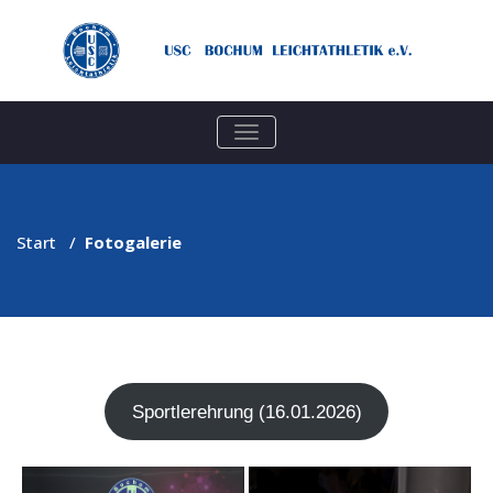
TOGGLE
NAVIGATION
Start
/
Fotogalerie
Sport­ler­eh­rung (16.01.2026)