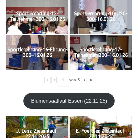
Sportlerehrung-12-
Sportlerehrung-10-USC-
Teilnehmer-300–16.01.26
300–16.01.26
Sportlerehrung-16-Ehrung-
Sportlerehrung-17-
300–16.01.26
Teinehmer-300–16.01.26
«
‹
von
5
›
»
Blu­men­saat­lauf Essen (22.11.25)
J.-Lenz-Zieleinlauf-
E.-Foertser-Zieleinlauf-
22.11.2025
22.11.2025