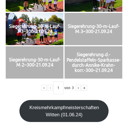
Siegerehrung-30-m-Lauf-
Siegerehrung-30-m-Lauf-
J‑3–300-21.09.24
M‑3–300-21.09.24
Siegerehrung‑d.-
Siegerehrung-30-m-Lauf-
Pendelstaffeln-Sparkasse-
M‑2–300-21.09.24
durch-Annike-Krahn-
korr.-300–21.09.24
«
‹
von
3
›
»
Kreis­mehr­kampf­meis­ter­schaf­ten
Wit­ten (01.06.24)