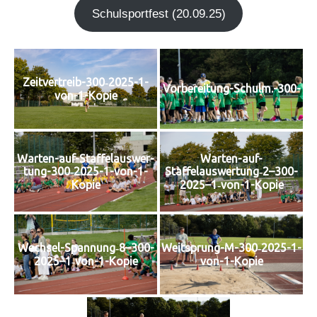
Schul­sport­fest (20.09.25)
Zeit­ver­treib-300‑2025-1-
Vorbereitung-Schulm.-300-
von-1-Kopie
Warten-auf-
War­ten-auf-Staf­fel­aus­wer­
Staffelauswertung‑2–300-
tung-300‑2025-1-von-1-
2025–1‑von-1-Kopie
Kopie
Wechsel-Spannung‑8–300-
Weit­sprung-M-300‑2025-1-
2025–1‑von-1-Kopie
von-1-Kopie