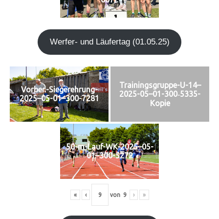
Wer­fer- und Läu­fer­tag (01.05.25)
Trainingsgruppe-U-14–
Vorber.-Siegerehrung-
2025-05–01-300‑5335-
2025–05-01–300-7281
Kopie
50-m-Lauf-WK-2025–05-
01–300-5272
«
‹
von
9
›
»