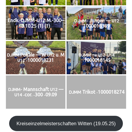
Endk.-DJMM-U12‑M.-300–
Jun­gen —
DJMM-
U12
1000018389
3.10.25 (1) (1)
Poka­le — W
u. M
—
DJMM
U12
DJMM
U12-U14
‑1000018231
‑1000018145
U12
Mann­schaft
—
DJMM-
U12
Tri­kot ‑1000018274
DJMM
‑cor. ‑300 ‑09.09
U14
Kreis­ein­zel­meis­ter­schaf­ten Wit­ten (19.05.25)