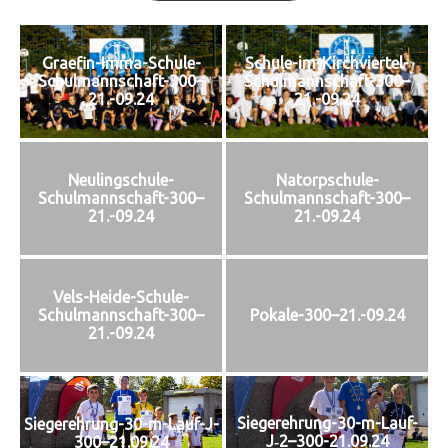
Graefin-Imma-Schule-
Schule-im-Kirchviertel-
Schulmannschaft-300–
Schulmannschaft-300–
21.-09.24
21.-09.24
Neulingschule-
Natorpschule-
Schulmannschaft-300–
Schulmannschaft-300–
21.-09.24
21.-09.24
Vels-Heide-Schule-
Schulmannschaft-300–
Pokale-300–21.-09.24
21.-09.24
Siegerehrung-30-m-Lauf-
Siegerehrung-30-m-Lauf-J-
J‑2–300-21.09.24
300–21.09.24