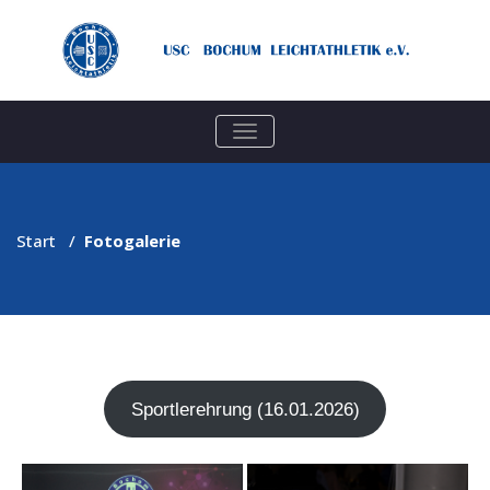
TOGGLE
NAVIGATION
Start
/
Fotogalerie
Sport­ler­eh­rung (16.01.2026)