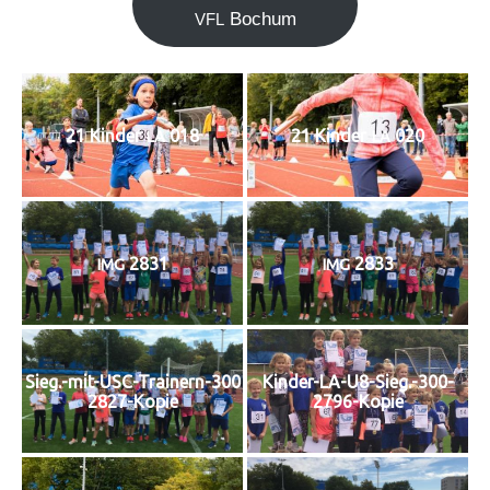
Bochum
VFL
21 Kin­der
018
21 Kin­der
020
LA
LA
2831
2833
IMG
IMG
Sieg.-mit-USC-Trainern-300
Kinder-LA-U8-Sieg.-300-
2827-Kopie
2796-Kopie