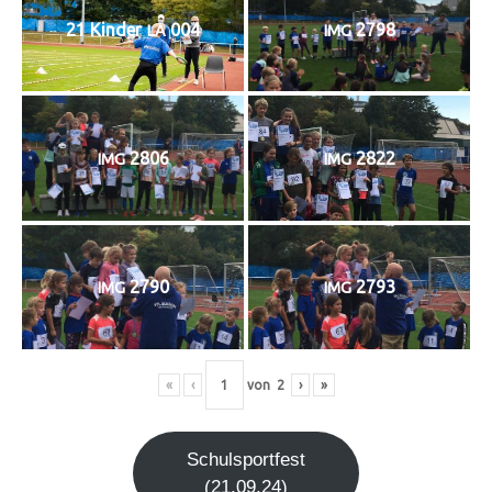
21 Kin­der
004
2798
LA
IMG
2806
2822
IMG
IMG
2790
2793
IMG
IMG
«
‹
von
2
›
»
Schul­sport­fest
(21.09.24)