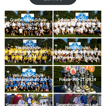
Graefin-Imma-Schule-
Schule-im-Kirchviertel-
Schulmannschaft-300–
Schulmannschaft-300–
21.-09.24
21.-09.24
Neulingschule-
Natorpschule-
Schulmannschaft-300–
Schulmannschaft-300–
21.-09.24
21.-09.24
Vels-Heide-Schule-
Schulmannschaft-300–
Pokale-300–21.-09.24
21.-09.24
Siegerehrung-30-m-Lauf-
Siegerehrung-30-m-Lauf-J-