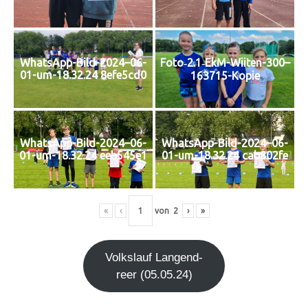
Foto‑2.1‑EkM-Wiiten-300–
WhatsApp-Bild-2024–06-
01-um-18.32.24 8efe5cd0
163715-Kopie
WhatsApp-Bild-2024–06-
WhatsApp-Bild-2024–06-
01-um-18.32.24 eeb545e1
01-um-18.32.24 cab802fe
«
‹
von
2
›
»
Volks­lauf Lan­gen­d­
re­er (05.05.24)