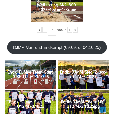
Weitsprung-M‑2–300-
2025–1‑von-1-Kopie
«
‹
von
7
›
»
Vor- und End­kampf (09.09. u. 04.10.25)
DJMM
Endk.-DJMM-Team-Start-
Endk.-DJMM-Sieg.-2–
300-
300-U12‑M.-3.10.25
‑M.-3.10.25
U12
Endk.-DJMM-Sieg.-300-
Endk.-DJMM-Team-300-
U12‑M.-3.10.25
U12‑M.-3.10.25jpg