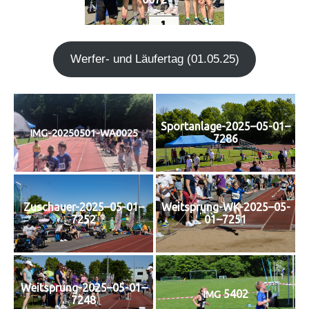
Wer­fer- und Läu­fer­tag (01.05.25)
Sportanlage-2025–05-01–
IMG-20250501-WA0025
7286
Zuschauer-2025–05-01–
Weitsprung-WK-2025–05-
7252
01–7251
Weitsprung-2025–05-01–
5402
IMG
7248