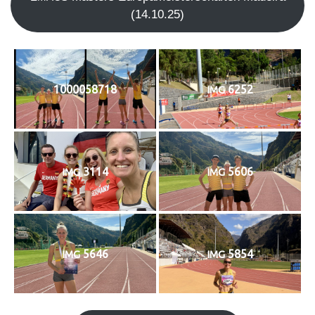
(14.10.25)
1000058718
6252
IMG
3114
5606
IMG
IMG
5646
5854
IMG
IMG