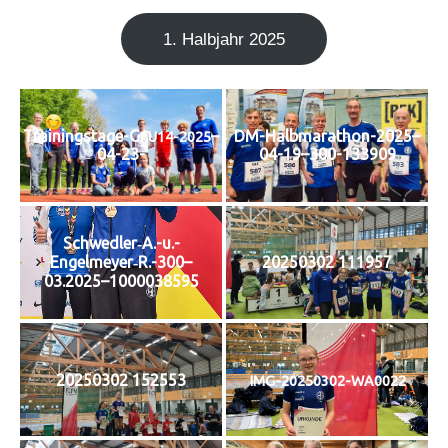
1. Halb­jahr 2025
Trainingstage-Gr.
–
DM-Halbmarathon-2025–
U14-2025
04-23-
04-19–300-133909
Schwedler‑A.-u.-
Engelmeyer‑R.-300–
20250302 111957
03.2025–1000038595
20250302 152553
IMG-20250302-WA0022