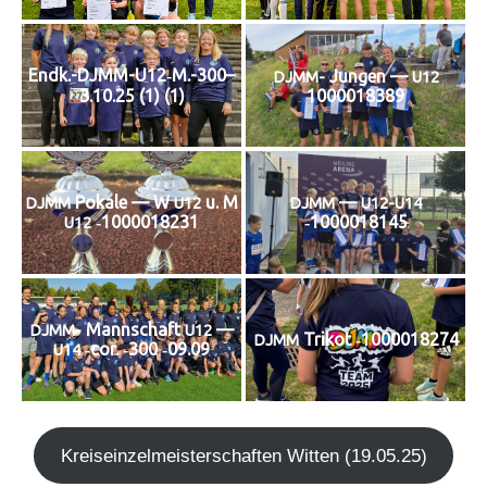
Endk.-DJMM-U12‑M.-300–
Jun­gen —
DJMM-
U12
1000018389
3.10.25 (1) (1)
Poka­le — W
u. M
—
DJMM
U12
DJMM
U12-U14
‑1000018231
‑1000018145
U12
Mann­schaft
—
DJMM-
U12
Tri­kot ‑1000018274
DJMM
‑cor. ‑300 ‑09.09
U14
Kreis­ein­zel­meis­ter­schaf­ten Wit­ten (19.05.25)