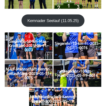
Kem­n­ader See­lauf (11.05.25)
Siegerehr.-10-km-Mae.-
Siegerehr.-10-km-Fr.-2025–
KrollElias-2025–05-11–
05-11–0076
0073
M‑u.F‑Mannschaft-Kenmn.-
Siegerehr.-10-km-
Seelauf-Sieg.-2025–05-11–
Mae.-2025–05-11–0074
0075
M‑u.F‑Mannschaft-Kenmn.-
Seelauf-300‑2025-05–11-
0072