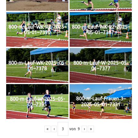
800-m-Lauf-WK-R2-2025–
800-m-Lauf-WK-R2-2025–
05-01–7390
05-01–7387
800-m-Lauf-WK-2025–05-
800-m-Lauf-W-2025–05-
01–7378
01–7377
800-m-Lauf-Frauen‑3–
800-m-Lauf-W-2025–05-
01–7395
2025-05–01-7331
«
‹
von
9
›
»