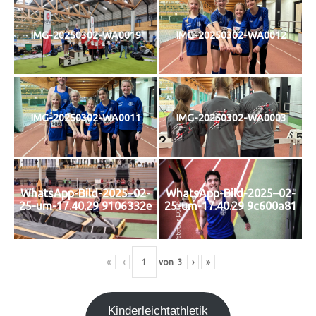
IMG-20250302-WA0019
IMG-20250302-WA0012
IMG-20250302-WA0011
IMG-20250302-WA0003
WhatsApp-Bild-2025–02-
WhatsApp-Bild-2025–02-
25-um-17.40.29 9106332e
25-um-17.40.29 9c600a81
«
‹
von
3
›
»
Kin­der­leicht­ath­le­tik