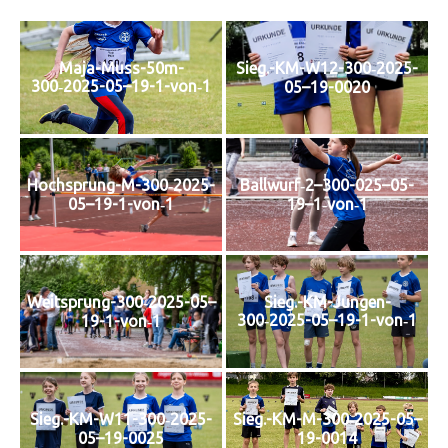
Maja-Muss-50m-
Sieg.-KM-W12-300‑2025-
300‑2025-05–19-1-von‑1
05–19-0020
Hochsprung-M-300‑2025-
Ballwurf‑2–300-025–05-
05–19-1-von‑1
19–1‑von‑1
Weitsprung-300‑2025-05–
Sieg.-KM-Jungen-
300‑2025-05–19-1-von‑1
19-1-von‑1
Sieg.-KM-W11-300‑2025-
Sieg.-KM-M-300‑2025-05–
05–19-0025
19-0014