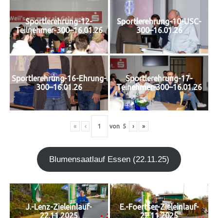
Sportlerehrung-12-
Sportlerehrung-10-USC-
Teilnehmer-300–16.01.26
300–16.01.26
Sportlerehrung-16-Ehrung-
Sportlerehrung-17-
300–16.01.26
Teinehmer-300–16.01.26
«
‹
von
5
›
»
Blu­men­saat­lauf Essen (22.11.25)
J.-Lenz-Zieleinlauf-
E.-Foertser-Zieleinlauf-
22.11.2025
22.11.2025