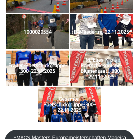
1000020554
P.-Maeder-re.-22.11.2025
M.-Elias-Kroll-
Frauen-Poetschickgruppe-
Poetschickgruppe-
300–22.11.2025
Blumensaatl.-300–
22.11.-2025
Gesamte-
Poetschickgruppe-300–
22.11.2025
Mas­ters Euro­pa­meis­ter­schaf­ten Madei­ra
EMACS