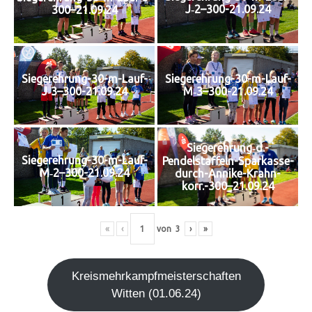
J‑2–300-21.09.24
300–21.09.24
Siegerehrung-30-m-Lauf-
Siegerehrung-30-m-Lauf-
J‑3–300-21.09.24
M‑3–300-21.09.24
Siegerehrung‑d.-
Siegerehrung-30-m-Lauf-
Pendelstaffeln-Sparkasse-
M‑2–300-21.09.24
durch-Annike-Krahn-
korr.-300–21.09.24
«
‹
von
3
›
»
Kreis­mehr­kampf­meis­ter­schaf­ten
Wit­ten (01.06.24)