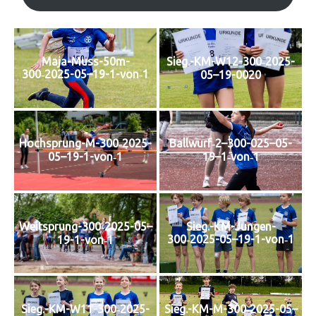
Maja-Muss-50m-
Sieg.-KM-W12-300‑2025-
300‑2025-05–19-1-von‑1
05–19-0020
Hochsprung-M-300‑2025-
Ballwurf‑2–300-025–05-
05–19-1-von‑1
19–1‑von‑1
Weitsprung-300‑2025-05–
Sieg.-KM-Jungen-
300‑2025-05–19-1-von‑1
19-1-von‑1
Sieg.-KM-W11-300‑2025-
Sieg.-KM-M-300‑2025-05–