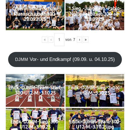
1.Sieg .-Jungen‑m.-Pablo-
Graefin-Imma-Schule-
Mannsch.jubelt-300–
Nolte-Fakultaet-300-ae-
20.09.2025
20.09.25
«
‹
von
7
›
»
Vor- und End­kampf (09.09. u. 04.10.25)
DJMM
Endk.-DJMM-Team-Start-
Endk.-DJMM-Sieg.-2–
300-
300-U12‑M.-3.10.25
‑M.-3.10.25
U12
Endk.-DJMM-Sieg.-300-
Endk.-DJMM-Team-300-
U12‑M.-3.10.25
U12‑M.-3.10.25jpg