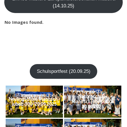
(14.10.25)
No Images found.
Schul­sport­fest (20.09.25)
Natorpschule-
Neulingschule-Mannsch.-
Mannsch.jubelt-300–
jubelt-300–20.09.2025
20.09.2025