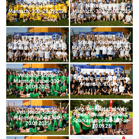
Neulingschule-
Natorpschule-
Mannsch.-300–20.09.2025
Mannsch.-300–20.09.2025
Schule‑i.-Kirchviertel-
Schule‑i.-Kirchviertel-
Mannsch.-300–20.09.2025
Mannsch.jubelt-20.09.2025
Velsheide-Schule-
Graefin-Imma-Schule-
Mannsch.-Jubel-300–
Mannsch.-20.09.25
20.09.2025
Sieg.-Pendelstaffel-Vels-
Vels-Heide-Schule-
Heide-Schule‑1.Pendelst.-
Mannsch.-jubelt-300–
Sparkassenpokal-300-ae-
20.09.2025
20.09.25