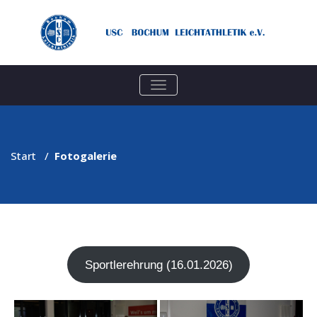
TOGGLE
NAVIGATION
Start
/
Fotogalerie
Sport­ler­eh­rung (16.01.2026)