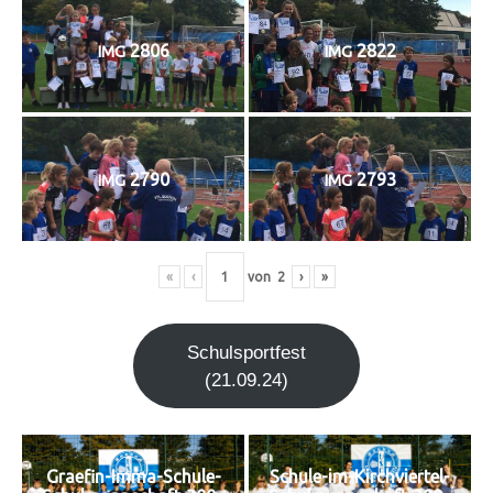
2806
2822
IMG
IMG
2790
2793
IMG
IMG
«
‹
von
2
›
»
Schul­sport­fest
(21.09.24)
Graefin-Imma-Schule-
Schule-im-Kirchviertel-