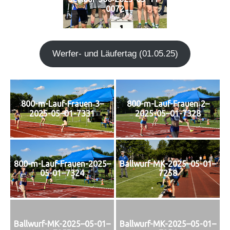
0072
Wer­fer- und Läu­fer­tag (01.05.25)
800-m-Lauf-Frauen‑3–
800-m-Lauf-Frauen‑2–
2025-05–01-7331
2025-05–01-7328
800-m-Lauf-Frauen-2025–
Ballwurf-MK-2025–05-01–
05-01–7324
7258
Ballwurf-MK-2025–05-01–
Ballwurf-MK-2025–05-01–