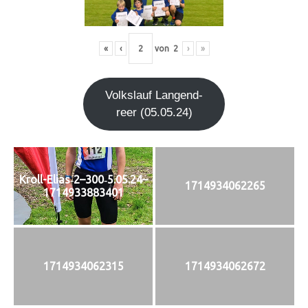
«
‹
von
2
›
»
Volks­lauf Lan­gen­d­
re­er (05.05.24)
Kroll-Elias‑2–300‑5.05.24–
1714934062265
1714933883401
1714934062315
1714934062672