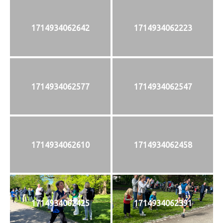
1714934062642
1714934062223
1714934062577
1714934062547
1714934062610
1714934062458
1714934062425
1714934062391