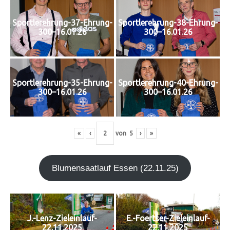
Sportlerehrung-37-Ehrung-
Sportlerehrung-38-Ehrung-
300–16.01.26
300–16.01.26
Sportlerehrung-35-Ehrung-
Sportlerehrung-40-Ehrung-
300–16.01.26
300–16.01.26
«
‹
von
5
›
»
Blu­men­saat­lauf Essen (22.11.25)
J.-Lenz-Zieleinlauf-
E.-Foertser-Zieleinlauf-
22.11.2025
22.11.2025