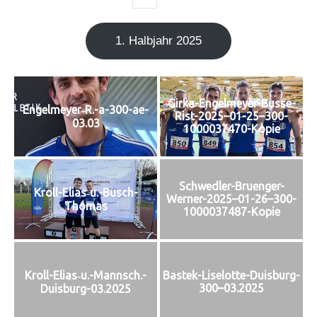
1. Halb­jahr 2025
Girka-Engelmeyer-Busse-
Engelmeyer‑R.-a-300-ae-
Rist-2025–01-25–300-
03.03
1000037470-Kopie
Schwedler-Bruenger-
Kroll-Elias‑u.-Busch-
Werner-2025–01-26–300-
Thomas
1000037487-Kopie
Kroll-Elias‑u.-Mannsch.-
Bastek-Liselotte-Duisburg-
300–03.2025
Duisburg-03.2025