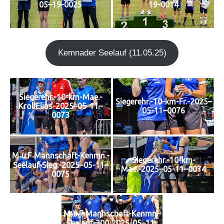
05–19-0025
19-0014
Kem­n­ader See­lauf (11.05.25)
Siegerehr.-10-km-Mae.-
Siegerehr.-10-km-Fr.-2025–
KrollElias-2025–05-11–
05-11–0076
0073
M‑u.F‑Mannschaft-Kenmn.-
Siegerehr.-10-km-
Seelauf-Sieg.-2025–05-11–
Mae.-2025–05-11–0074
0075
M‑u.F‑Mannschaft-Kenmn.-
Seelauf-300‑2025-05–11-