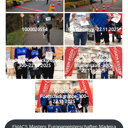
1000020554
P.-Maeder-re.-22.11.2025
M.-Elias-Kroll-
Frauen-Poetschickgruppe-
Poetschickgruppe-
300–22.11.2025
Blumensaatl.-300–
22.11.-2025
Gesamte-
Poetschickgruppe-300–
22.11.2025
Mas­ters Euro­pa­meis­ter­schaf­ten Madei­ra
EMACS