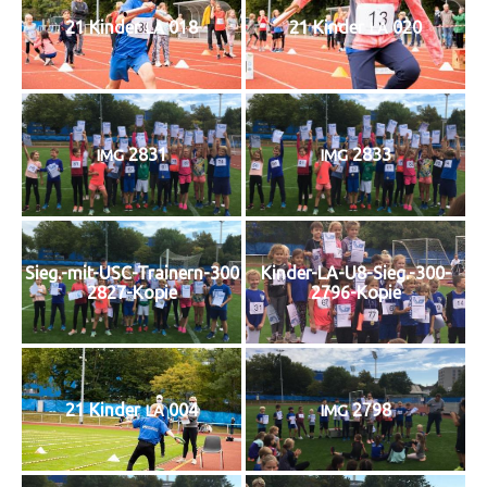
21 Kin­der
018
21 Kin­der
020
LA
LA
2831
2833
IMG
IMG
Sieg.-mit-USC-Trainern-300
Kinder-LA-U8-Sieg.-300-
2827-Kopie
2796-Kopie
21 Kin­der
004
2798
LA
IMG