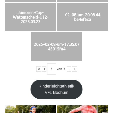
Junioren-Cup-
02–08-um-20.08.44
Wattenscheid-U12-
ba4ef6ca
2025.03.23
2025–02-08-um-17.35.07
45015fa4
«
‹
von
3
›
»
Kin­der­leicht­ath­le­tik
Bochum
VFL