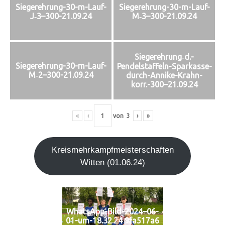
Siegerehrung-30-m-Lauf-
Siegerehrung-30-m-Lauf-
J‑3–300-21.09.24
M‑3–300-21.09.24
Siegerehrung‑d.-
Siegerehrung-30-m-Lauf-
Pendelstaffeln-Sparkasse-
M‑2–300-21.09.24
durch-Annike-Krahn-
korr.-300–21.09.24
«
‹
von
3
›
»
Kreis­mehr­kampf­meis­ter­schaf­ten
Wit­ten (01.06.24)
WhatsApp-Bild-2024–06-
01-um-18.32.24 9fa517a6