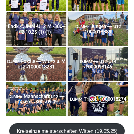
Endk.-DJMM-U12‑M.-300–
Jun­gen —
DJMM-
U12
1000018389
3.10.25 (1) (1)
Poka­le — W
u. M
—
DJMM
U12
DJMM
U12-U14
‑1000018231
‑1000018145
U12
Mann­schaft
—
DJMM-
U12
Tri­kot ‑1000018274
DJMM
‑cor. ‑300 ‑09.09
U14
Kreis­ein­zel­meis­ter­schaf­ten Wit­ten (19.05.25)