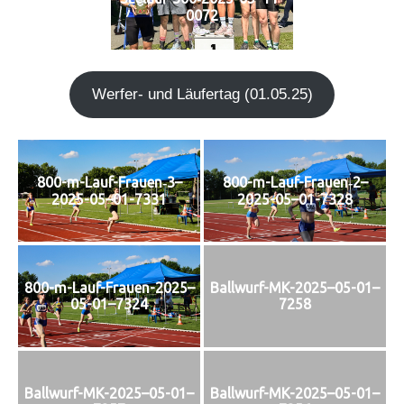
0072
Wer­fer- und Läu­fer­tag (01.05.25)
800-m-Lauf-Frauen‑3–
800-m-Lauf-Frauen‑2–
2025-05–01-7331
2025-05–01-7328
800-m-Lauf-Frauen-2025–
Ballwurf-MK-2025–05-01–
05-01–7324
7258
Ballwurf-MK-2025–05-01–
Ballwurf-MK-2025–05-01–