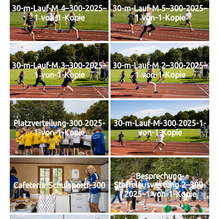
30-m-Lauf-M‑4–300-2025–
30-m-Lauf-M‑5–300-2025–
1‑von-1-Kopie
1‑von-1-Kopie
30-m-Lauf-M‑3–300-2025–
30-m-Lauf-M‑2–300-2025–
1‑von-1-Kopie
1‑von-1-Kopie
Platz­ver­tei­lung-300‑2025-
30-m-Lauf-M-300‑2025-1-
1-von-1-Kopie
von-1-Kopie
Besprechung-
Staffelauswertung‑2–300-
Cafe­te­ria-Schul­sportf-300
2025–1‑von-1-Kopie