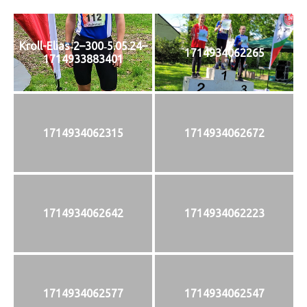
Kroll-Elias‑2–300‑5.05.24–
1714934062265
1714933883401
1714934062315
1714934062672
1714934062642
1714934062223
1714934062577
1714934062547