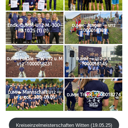
Endk.-DJMM-U12‑M.-300–
Jun­gen —
DJMM-
U12
1000018389
3.10.25 (1) (1)
Poka­le — W
u. M
—
DJMM
U12
DJMM
U12-U14
‑1000018231
‑1000018145
U12
Mann­schaft
—
DJMM-
U12
Tri­kot ‑1000018274
DJMM
‑cor. ‑300 ‑09.09
U14
Kreis­ein­zel­meis­ter­schaf­ten Wit­ten (19.05.25)