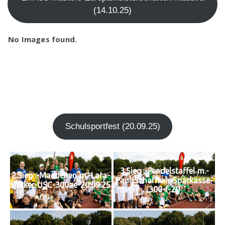
(14.10.25)
No Images found.
Schul­sport­fest (20.09.25)
3.Sieg .-Pendelstaffel‑m.-
2.Sieg .-Maedchen‑m.-Lara-
Paul-Schaffran-Sparkasse-
Herker-USC-300ae-20.09.25
300-f-20