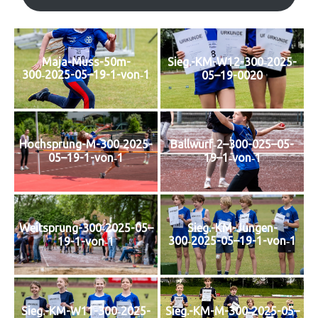
Maja-Muss-50m-
Sieg.-KM-W12-300‑2025-
300‑2025-05–19-1-von‑1
05–19-0020
Hochsprung-M-300‑2025-
Ballwurf‑2–300-025–05-
05–19-1-von‑1
19–1‑von‑1
Weitsprung-300‑2025-05–
Sieg.-KM-Jungen-
300‑2025-05–19-1-von‑1
19-1-von‑1
Sieg.-KM-W11-300‑2025-
Sieg.-KM-M-300‑2025-05–