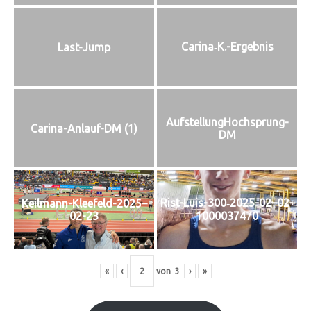
Carina‑K.-Ergebnis
Last-Jump
Auf­stel­lung­Hoch­sprung-
Cari­na-Anlauf-DM (1)
DM
Rist-Luis-300‑2025-02–02-
Keilmann-Kleefeld-2025–
02-23
1000037470
«
‹
von
3
›
»