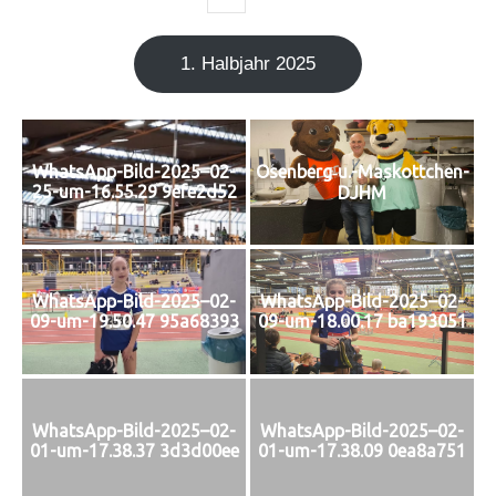
1. Halb­jahr 2025
Osenberg‑u.-Maskottchen-
WhatsApp-Bild-2025–02-
25-um-16.55.29 9efe2d52
DJHM
WhatsApp-Bild-2025–02-
WhatsApp-Bild-2025–02-
09-um-19.50.47 95a68393
09-um-18.00.17 ba193051
WhatsApp-Bild-2025–02-
WhatsApp-Bild-2025–02-
01-um-17.38.37 3d3d00ee
01-um-17.38.09 0ea8a751