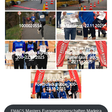
1000020554
P.-Maeder-re.-22.11.2025
M.-Elias-Kroll-
Frauen-Poetschickgruppe-
Poetschickgruppe-
300–22.11.2025
Blumensaatl.-300–
22.11.-2025
Gesamte-
Poetschickgruppe-300–
22.11.2025
Mas­ters Euro­pa­meis­ter­schaf­ten Madei­ra
EMACS