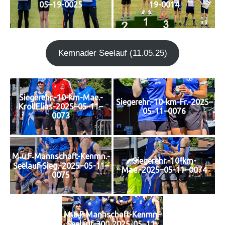
05–19-0025
19-0014
Kem­n­ader See­lauf (11.05.25)
Siegerehr.-10-km-Mae.-
Siegerehr.-10-km-Fr.-2025–
KrollElias-2025–05-11–
05-11–0076
0073
M‑u.F‑Mannschaft-Kenmn.-
Siegerehr.-10-km-
Seelauf-Sieg.-2025–05-11–
Mae.-2025–05-11–0074
0075
M‑u.F‑Mannschaft-Kenmn.-
Seelauf-300‑2025-05–11-