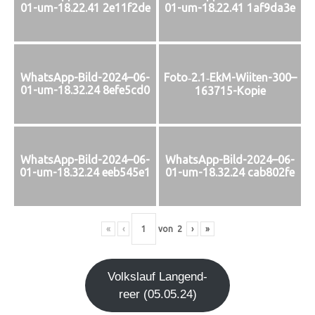
01-um-18.22.41 2e11f2de
01-um-18.22.41 1af9da3e
Foto‑2.1‑EkM-Wiiten-300–
WhatsApp-Bild-2024–06-
01-um-18.32.24 8efe5cd0
163715-Kopie
WhatsApp-Bild-2024–06-
WhatsApp-Bild-2024–06-
01-um-18.32.24 eeb545e1
01-um-18.32.24 cab802fe
«
‹
von
2
›
»
Volks­lauf Lan­gen­d­
re­er (05.05.24)