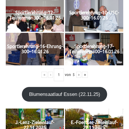
Sportlerehrung-12-
Sportlerehrung-10-USC-
Teilnehmer-300–16.01.26
300–16.01.26
Sportlerehrung-16-Ehrung-
Sportlerehrung-17-
300–16.01.26
Teinehmer-300–16.01.26
«
‹
von
5
›
»
Blu­men­saat­lauf Essen (22.11.25)
J.-Lenz-Zieleinlauf-
E.-Foertser-Zieleinlauf-
22.11.2025
22.11.2025