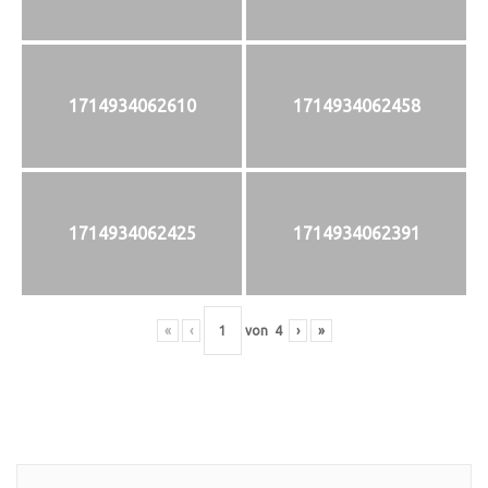
1714934062610
1714934062458
1714934062425
1714934062391
«
‹
von
4
›
»