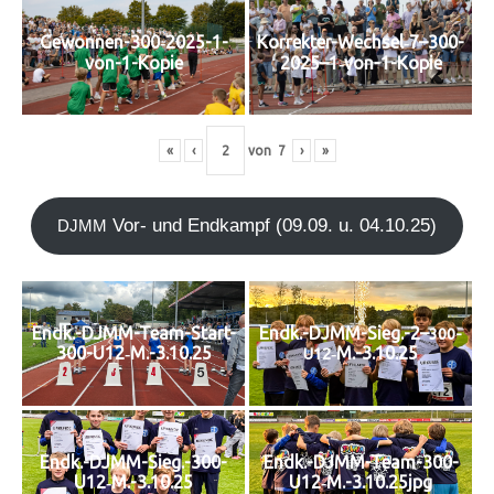
Korrekter-Wechsel‑7–300-
Gewon­nen-300‑2025-1-
2025–1‑von-1-Kopie
von-1-Kopie
«
‹
von
7
›
»
Vor- und End­kampf (09.09. u. 04.10.25)
DJMM
Endk.-DJMM-Team-Start-
Endk.-DJMM-Sieg.-2–
300-
300-U12‑M.-3.10.25
‑M.-3.10.25
U12
Endk.-DJMM-Sieg.-300-
Endk.-DJMM-Team-300-
U12‑M.-3.10.25
U12‑M.-3.10.25jpg