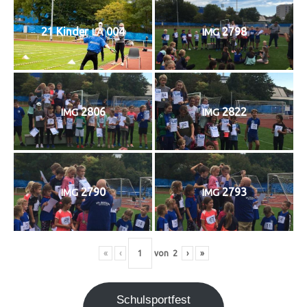
21 Kin­der
004
2798
LA
IMG
2806
2822
IMG
IMG
2790
2793
IMG
IMG
«
‹
von
2
›
»
Schul­sport­fest