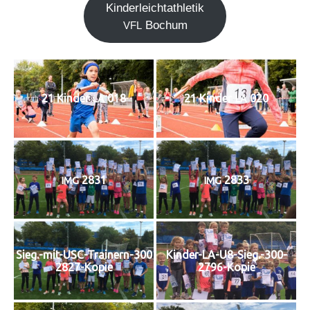
Kin­der­leicht­ath­le­tik
Bochum
VFL
21 Kin­der
018
21 Kin­der
020
LA
LA
2831
2833
IMG
IMG
Sieg.-mit-USC-Trainern-300
Kinder-LA-U8-Sieg.-300-
2827-Kopie
2796-Kopie