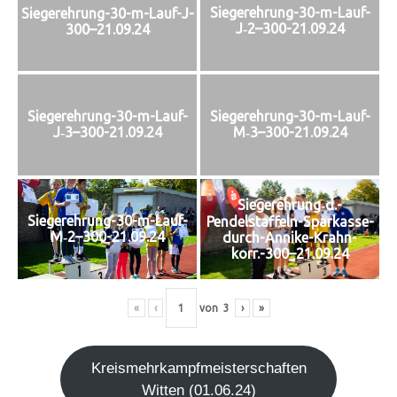
Siegerehrung-30-m-Lauf-
Siegerehrung-30-m-Lauf-J-
J‑2–300-21.09.24
300–21.09.24
Siegerehrung-30-m-Lauf-
Siegerehrung-30-m-Lauf-
J‑3–300-21.09.24
M‑3–300-21.09.24
Siegerehrung‑d.-
Siegerehrung-30-m-Lauf-
Pendelstaffeln-Sparkasse-
M‑2–300-21.09.24
durch-Annike-Krahn-
korr.-300–21.09.24
«
‹
von
3
›
»
Kreis­mehr­kampf­meis­ter­schaf­ten
Wit­ten (01.06.24)