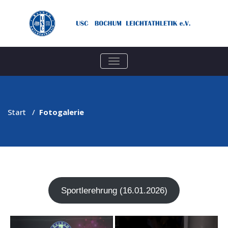
TOGGLE
NAVIGATION
Start
/
Fotogalerie
Sport­ler­eh­rung (16.01.2026)