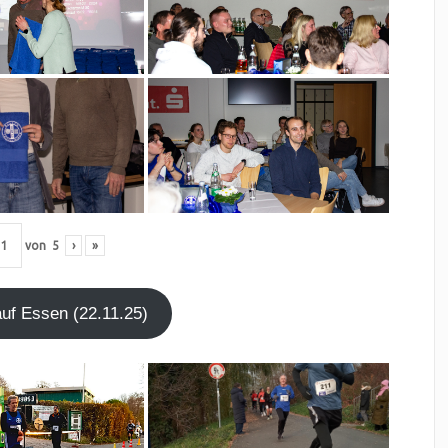
von
5
›
»
lauf Essen (22.11.25)