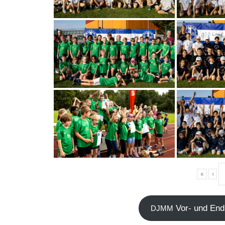
«
‹
Vor- und End­
DJMM