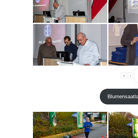
«
‹
Blu­men­saat­