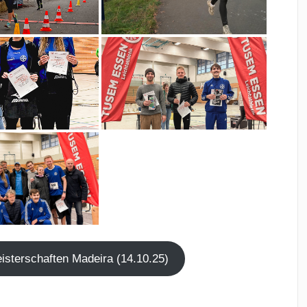
s­ter­schaf­ten Madei­ra (14.10.25)