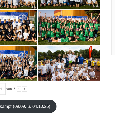
von
7
›
»
kampf (09.09. u. 04.10.25)