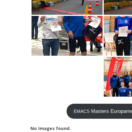
Mas­ters Euro­pa­mei
EMACS
No Images found.