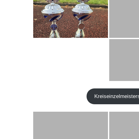
Kreis­ein­zel­meis­te