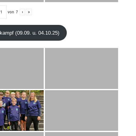
von
7
›
»
kampf (09.09. u. 04.10.25)