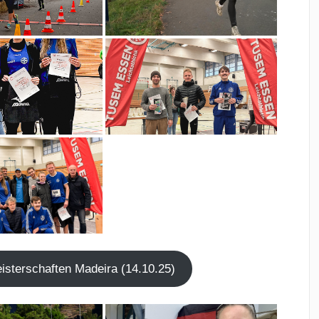
s­ter­schaf­ten Madei­ra (14.10.25)