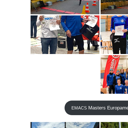
Mas­ters Euro­pa­mei
EMACS