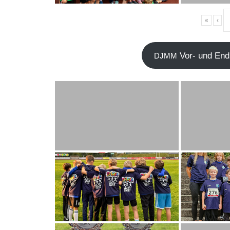
«
‹
Vor- und End­
DJMM