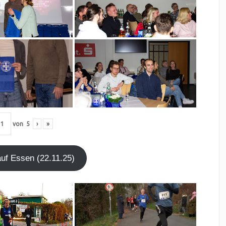
von
5
›
»
lauf Essen (22.11.25)