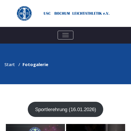
TOGGLE
NAVIGATION
Start
/
Fotogalerie
Sport­ler­eh­rung (16.01.2026)