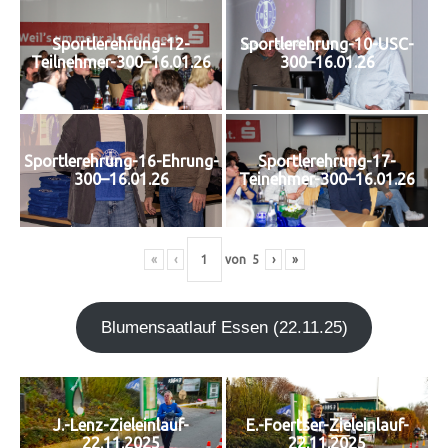
Sportlerehrung-12-
Sportlerehrung-10-USC-
Teilnehmer-300–16.01.26
300–16.01.26
Sportlerehrung-16-Ehrung-
Sportlerehrung-17-
300–16.01.26
Teinehmer-300–16.01.26
«
‹
von
5
›
»
Blu­men­saat­lauf Essen (22.11.25)
J.-Lenz-Zieleinlauf-
E.-Foertser-Zieleinlauf-
22.11.2025
22.11.2025