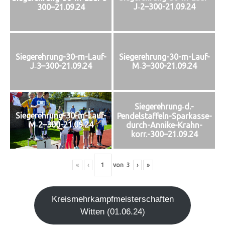
J‑2–300-21.09.24
300–21.09.24
Siegerehrung-30-m-Lauf-
Siegerehrung-30-m-Lauf-
J‑3–300-21.09.24
M‑3–300-21.09.24
Siegerehrung‑d.-
Siegerehrung-30-m-Lauf-
Pendelstaffeln-Sparkasse-
M‑2–300-21.09.24
durch-Annike-Krahn-
korr.-300–21.09.24
«
‹
von
3
›
»
Kreis­mehr­kampf­meis­ter­schaf­ten
Wit­ten (01.06.24)