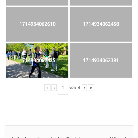
1714934062610
1714934062458
1714934062425
1714934062391
«
‹
von
4
›
»