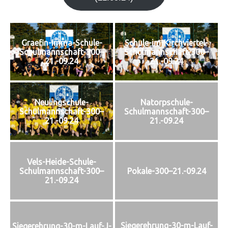
Graefin-Imma-Schule-
Schule-im-Kirchviertel-
Schulmannschaft-300–
Schulmannschaft-300–
21.-09.24
21.-09.24
Neulingschule-
Natorpschule-
Schulmannschaft-300–
Schulmannschaft-300–
21.-09.24
21.-09.24
Vels-Heide-Schule-
Schulmannschaft-300–
Pokale-300–21.-09.24
21.-09.24
Siegerehrung-30-m-Lauf-
Siegerehrung-30-m-Lauf-J-