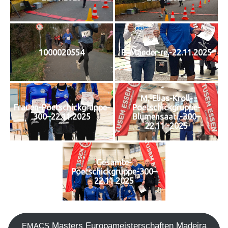
1000020554
P.-Maeder-re.-22.11.2025
M.-Elias-Kroll-
Frauen-Poetschickgruppe-
Poetschickgruppe-
300–22.11.2025
Blumensaatl.-300–
22.11.-2025
Gesamte-
Poetschickgruppe-300–
22.11.2025
Mas­ters Euro­pa­meis­ter­schaf­ten Madei­ra
EMACS