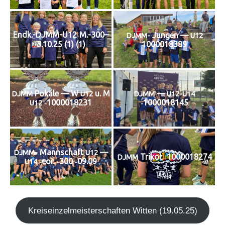
Endk.-DJMM-U12‑M.-300–
Jun­gen —
DJMM-
U12
1000018389
3.10.25 (1) (1)
Poka­le — W
u. M
—
DJMM
U12
DJMM
U12-U14
‑1000018231
‑1000018145
U12
Mann­schaft
—
DJMM-
U12
Tri­kot ‑1000018274
DJMM
‑cor. ‑300 ‑09.09
U14
Kreis­ein­zel­meis­ter­schaf­ten Wit­ten (19.05.25)