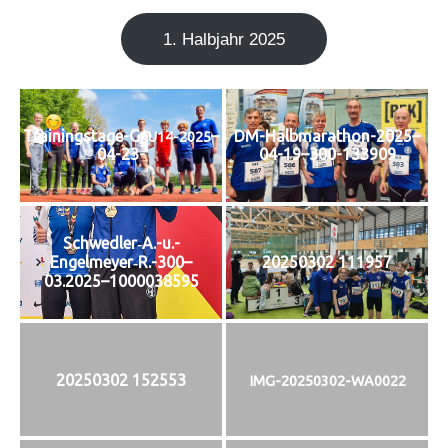
1. Halb­jahr 2025
Trainingstage-Gr.
–
DM-Halbmarathon-2025–
U14-2025
04-23-
04-19–300-133909
Schwedler‑A.-u.-
Engelmeyer‑R.-300–
20250302 111957
03.2025–1000038595
20250302 152553
IMG-20250302-WA0022