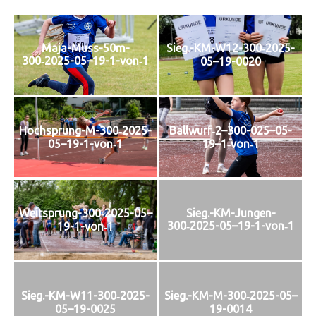
Maja-Muss-50m-
Sieg.-KM-W12-300‑2025-
300‑2025-05–19-1-von‑1
05–19-0020
Hochsprung-M-300‑2025-
Ballwurf‑2–300-025–05-
05–19-1-von‑1
19–1‑von‑1
Weitsprung-300‑2025-05–
Sieg.-KM-Jungen-
300‑2025-05–19-1-von‑1
19-1-von‑1
Sieg.-KM-W11-300‑2025-
Sieg.-KM-M-300‑2025-05–
05–19-0025
19-0014