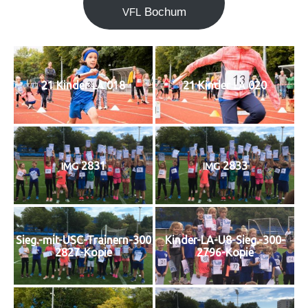
Bochum
VFL
21 Kin­der
018
21 Kin­der
020
LA
LA
2831
2833
IMG
IMG
Sieg.-mit-USC-Trainern-300
Kinder-LA-U8-Sieg.-300-
2827-Kopie
2796-Kopie