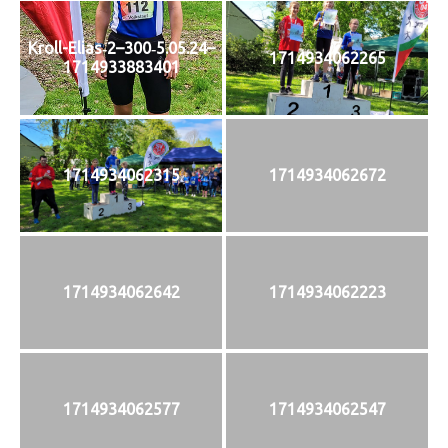
Kroll-Elias‑2–300‑5.05.24–
1714934062265
1714933883401
1714934062315
1714934062672
1714934062642
1714934062223
1714934062577
1714934062547