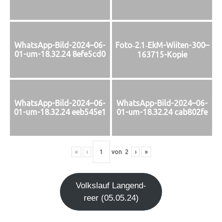
Foto‑2.1‑EkM-Wiiten-300–
WhatsApp-Bild-2024–06-
01-um-18.32.24 8efe5cd0
163715-Kopie
WhatsApp-Bild-2024–06-
WhatsApp-Bild-2024–06-
01-um-18.32.24 eeb545e1
01-um-18.32.24 cab802fe
«
‹
von
2
›
»
Volks­lauf Lan­gen­d­
re­er (05.05.24)