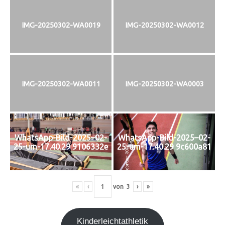
IMG-20250302-WA0019
IMG-20250302-WA0012
IMG-20250302-WA0011
IMG-20250302-WA0003
WhatsApp-Bild-2025–02-
WhatsApp-Bild-2025–02-
25-um-17.40.29 9106332e
25-um-17.40.29 9c600a81
«
‹
von
3
›
»
Kin­der­leicht­ath­le­tik