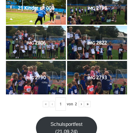
21 Kin­der
004
2798
LA
IMG
2806
2822
IMG
IMG
2790
2793
IMG
IMG
«
‹
von
2
›
»
Schul­sport­fest
(21.09.24)