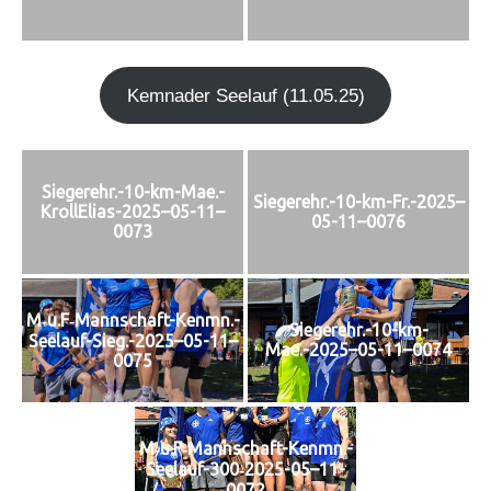
Kem­n­ader See­lauf (11.05.25)
Siegerehr.-10-km-Mae.-
Siegerehr.-10-km-Fr.-2025–
KrollElias-2025–05-11–
05-11–0076
0073
M‑u.F‑Mannschaft-Kenmn.-
Siegerehr.-10-km-
Seelauf-Sieg.-2025–05-11–
Mae.-2025–05-11–0074
0075
M‑u.F‑Mannschaft-Kenmn.-
Seelauf-300‑2025-05–11-
0072