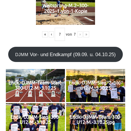
Weitsprung-M‑2–300-
2025–1‑von-1-Kopie
«
‹
von
7
›
»
Vor- und End­kampf (09.09. u. 04.10.25)
DJMM
Endk.-DJMM-Team-Start-
Endk.-DJMM-Sieg.-2–
300-
300-U12‑M.-3.10.25
‑M.-3.10.25
U12
Endk.-DJMM-Sieg.-300-
Endk.-DJMM-Team-300-
U12‑M.-3.10.25
U12‑M.-3.10.25jpg