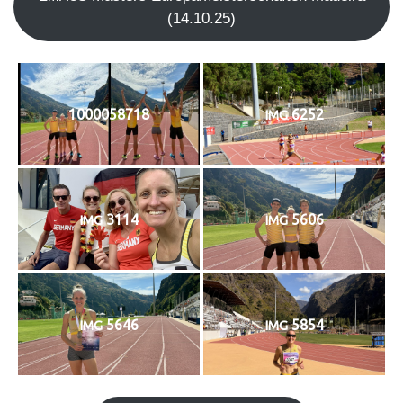
(14.10.25)
1000058718
6252
IMG
3114
5606
IMG
IMG
5646
5854
IMG
IMG