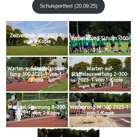
Schul­sport­fest (20.09.25)
Zeit­ver­treib-300‑2025-1-
Vorbereitung-Schulm.-300-
von-1-Kopie
Warten-auf-
War­ten-auf-Staf­fel­aus­wer­
Staffelauswertung‑2–300-
tung-300‑2025-1-von-1-
2025–1‑von-1-Kopie
Kopie
Wechsel-Spannung‑8–300-
Weit­sprung-M-300‑2025-1-
2025–1‑von-1-Kopie
von-1-Kopie