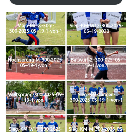
Maja-Muss-50m-
Sieg.-KM-W12-300‑2025-
300‑2025-05–19-1-von‑1
05–19-0020
Hochsprung-M-300‑2025-
Ballwurf‑2–300-025–05-
05–19-1-von‑1
19–1‑von‑1
Weitsprung-300‑2025-05–
Sieg.-KM-Jungen-
300‑2025-05–19-1-von‑1
19-1-von‑1
Sieg.-KM-W11-300‑2025-
Sieg.-KM-M-300‑2025-05–