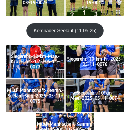
05–19-0025
19-0014
Kem­n­ader See­lauf (11.05.25)
Siegerehr.-10-km-Mae.-
Siegerehr.-10-km-Fr.-2025–
KrollElias-2025–05-11–
05-11–0076
0073
M‑u.F‑Mannschaft-Kenmn.-
Siegerehr.-10-km-
Seelauf-Sieg.-2025–05-11–
Mae.-2025–05-11–0074
0075
M‑u.F‑Mannschaft-Kenmn.-
Seelauf-300‑2025-05–11-