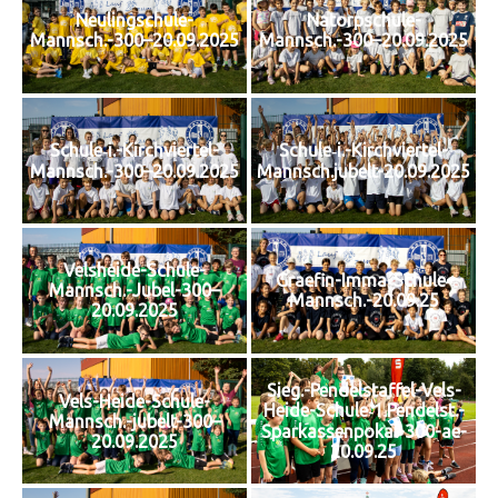
Neulingschule-
Natorpschule-
Mannsch.-300–20.09.2025
Mannsch.-300–20.09.2025
Schule‑i.-Kirchviertel-
Schule‑i.-Kirchviertel-
Mannsch.-300–20.09.2025
Mannsch.jubelt-20.09.2025
Velsheide-Schule-
Graefin-Imma-Schule-
Mannsch.-Jubel-300–
Mannsch.-20.09.25
20.09.2025
Sieg.-Pendelstaffel-Vels-
Vels-Heide-Schule-
Heide-Schule‑1.Pendelst.-
Mannsch.-jubelt-300–
Sparkassenpokal-300-ae-
20.09.2025
20.09.25