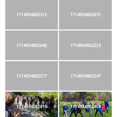
1714934062315
1714934062672
1714934062642
1714934062223
1714934062577
1714934062547
1714934062610
1714934062458