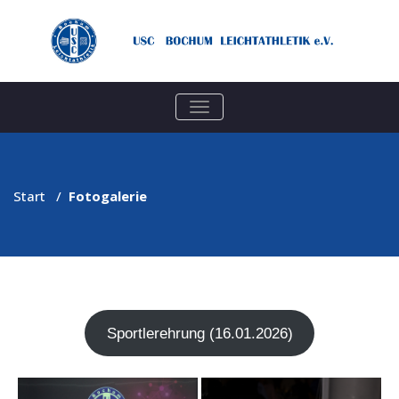
TOGGLE
NAVIGATION
Start
/
Fotogalerie
Sport­ler­eh­rung (16.01.2026)