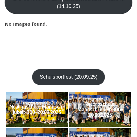
(14.10.25)
No Images found.
Schul­sport­fest (20.09.25)
Natorpschule-
Neulingschule-Mannsch.-
Mannsch.jubelt-300–
jubelt-300–20.09.2025
20.09.2025