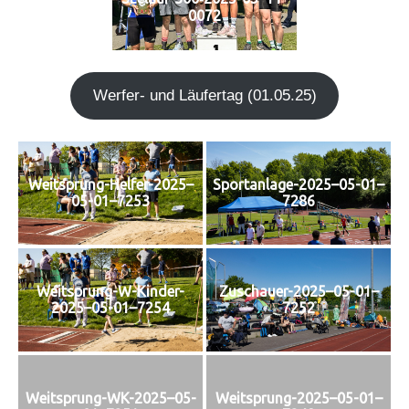
0072
Wer­fer- und Läu­fer­tag (01.05.25)
Weitsprung-Helfer-2025–
Sportanlage-2025–05-01–
05-01–7253
7286
Weitsprung-W-Kinder-
Zuschauer-2025–05-01–
2025–05-01–7254
7252
Weitsprung-WK-2025–05-
Weitsprung-2025–05-01–