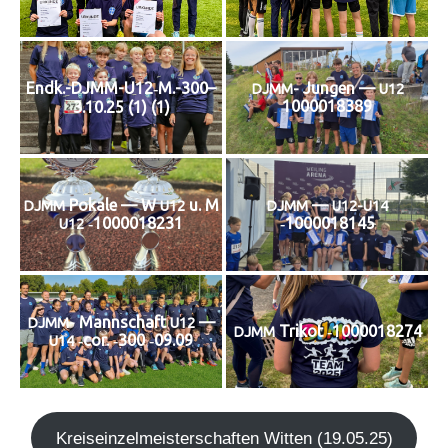
Endk.-DJMM-U12‑M.-300–
Jun­gen —
DJMM-
U12
1000018389
3.10.25 (1) (1)
Poka­le — W
u. M
—
DJMM
U12
DJMM
U12-U14
‑1000018231
‑1000018145
U12
Mann­schaft
—
DJMM-
U12
Tri­kot ‑1000018274
DJMM
‑cor. ‑300 ‑09.09
U14
Kreis­ein­zel­meis­ter­schaf­ten Wit­ten (19.05.25)