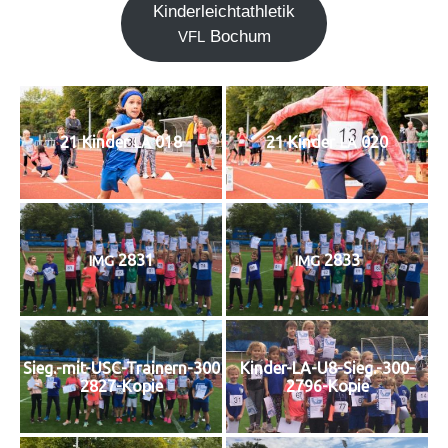
Kin­der­leicht­ath­le­tik
Bochum
VFL
21 Kin­der
018
21 Kin­der
020
LA
LA
2831
2833
IMG
IMG
Sieg.-mit-USC-Trainern-300
Kinder-LA-U8-Sieg.-300-
2827-Kopie
2796-Kopie