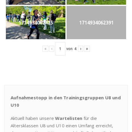
1714934062425
1714934062391
«
‹
von
4
›
»
Aufnahmestopp in den Trainingsgruppen U8 und
U10
Aktuell haben unsere
Wartelisten
für die
Altersklassen U8 und U10 einen Umfang erreicht,