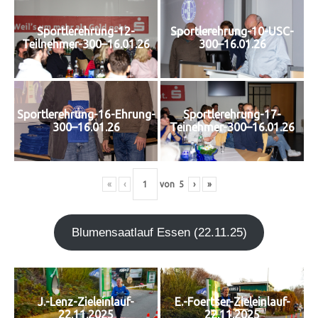
Sportlerehrung-12-
Sportlerehrung-10-USC-
Teilnehmer-300–16.01.26
300–16.01.26
Sportlerehrung-16-Ehrung-
Sportlerehrung-17-
300–16.01.26
Teinehmer-300–16.01.26
«
‹
von
5
›
»
Blu­men­saat­lauf Essen (22.11.25)
J.-Lenz-Zieleinlauf-
E.-Foertser-Zieleinlauf-
22.11.2025
22.11.2025