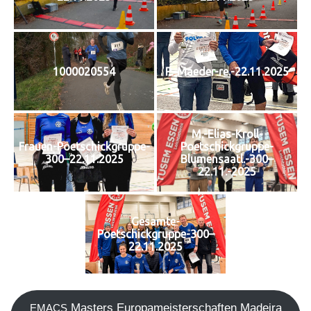
1000020554
P.-Maeder-re.-22.11.2025
M.-Elias-Kroll-
Frauen-Poetschickgruppe-
Poetschickgruppe-
300–22.11.2025
Blumensaatl.-300–
22.11.-2025
Gesamte-
Poetschickgruppe-300–
22.11.2025
Mas­ters Euro­pa­meis­ter­schaf­ten Madei­ra
EMACS