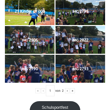
21 Kin­der
004
2798
LA
IMG
2806
2822
IMG
IMG
2790
2793
IMG
IMG
«
‹
von
2
›
»
Schul­sport­fest