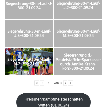
Siegerehrung-30-m-Lauf-
Siegerehrung-30-m-Lauf-J-
J‑2–300-21.09.24
300–21.09.24
Siegerehrung-30-m-Lauf-
Siegerehrung-30-m-Lauf-
J‑3–300-21.09.24
M‑3–300-21.09.24
Siegerehrung‑d.-
Siegerehrung-30-m-Lauf-
Pendelstaffeln-Sparkasse-
M‑2–300-21.09.24
durch-Annike-Krahn-
korr.-300–21.09.24
«
‹
von
3
›
»
Kreis­mehr­kampf­meis­ter­schaf­ten
Wit­ten (01.06.24)