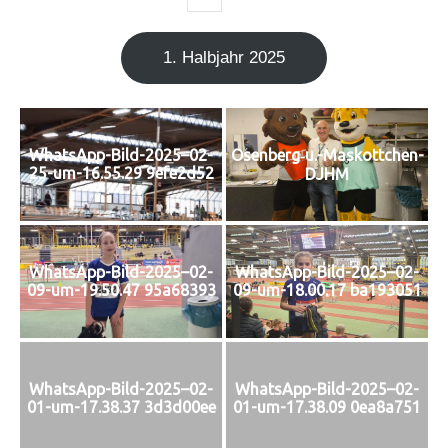
1. Halb­jahr 2025
Osenberg‑u.-Maskottchen-
WhatsApp-Bild-2025–02-
25-um-16.55.29 9efe2d52
DJHM
WhatsApp-Bild-2025–02-
WhatsApp-Bild-2025–02-
09-um-19.50.47 95a68393
09-um-18.00.17 ba193051
WhatsApp-Bild-2025–02-
WhatsApp-Bild-2025–02-
01-um-17.38.37 3d3d00ee
01-um-17.38.09 0ea8a751