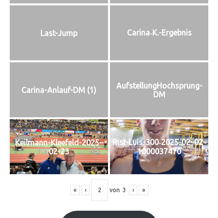
Carina‑K.-Ergebnis
Last-Jump
Auf­stel­lung­Hoch­sprung-
Cari­na-Anlauf-DM (1)
DM
Rist-Luis-300‑2025-02–02-
Keilmann-Kleefeld-2025–
02-23
1000037470
«
‹
von
3
›
»