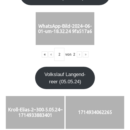
WhatsApp-Bild-2024–06-
01-um-18.32.24 9fa517a6
«
‹
von
2
›
»
Volks­lauf Lan­gen­d­
re­er (05.05.24)
Kroll-Elias‑2–300‑5.05.24–
1714934062265
1714933883401