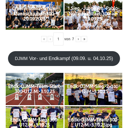
1.Sieg .-Jungen‑m.-Pablo-
Graefin-Imma-Schule-
Mannsch.jubelt-300–
Nolte-Fakultaet-300-ae-
20.09.2025
20.09.25
«
‹
von
7
›
»
Vor- und End­kampf (09.09. u. 04.10.25)
DJMM
Endk.-DJMM-Team-Start-
Endk.-DJMM-Sieg.-2–
300-
300-U12‑M.-3.10.25
‑M.-3.10.25
U12
Endk.-DJMM-Sieg.-300-
Endk.-DJMM-Team-300-
U12‑M.-3.10.25
U12‑M.-3.10.25jpg