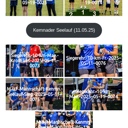
05–19-0025
19-0014
Kem­n­ader See­lauf (11.05.25)
Siegerehr.-10-km-Mae.-
Siegerehr.-10-km-Fr.-2025–
KrollElias-2025–05-11–
05-11–0076
0073
M‑u.F‑Mannschaft-Kenmn.-
Siegerehr.-10-km-
Seelauf-Sieg.-2025–05-11–
Mae.-2025–05-11–0074
0075
M‑u.F‑Mannschaft-Kenmn.-
Seelauf-300‑2025-05–11-