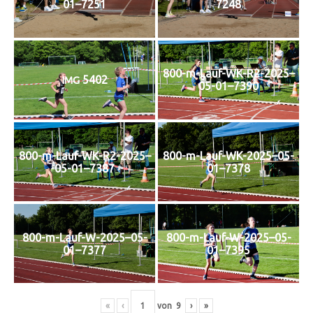
01–7251
7248
800-m-Lauf-WK-R2-2025–
5402
IMG
05-01–7390
800-m-Lauf-WK-R2-2025–
800-m-Lauf-WK-2025–05-
05-01–7387
01–7378
800-m-Lauf-W-2025–05-
800-m-Lauf-W-2025–05-
01–7377
01–7395
«
‹
von
9
›
»