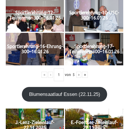
Sportlerehrung-12-
Sportlerehrung-10-USC-
Teilnehmer-300–16.01.26
300–16.01.26
Sportlerehrung-16-Ehrung-
Sportlerehrung-17-
300–16.01.26
Teinehmer-300–16.01.26
«
‹
von
5
›
»
Blu­men­saat­lauf Essen (22.11.25)
J.-Lenz-Zieleinlauf-
E.-Foertser-Zieleinlauf-
22.11.2025
22.11.2025