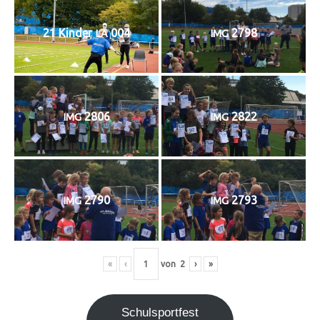
21 Kin­der
004
2798
LA
IMG
2806
2822
IMG
IMG
2790
2793
IMG
IMG
«
‹
von
2
›
»
Schul­sport­fest