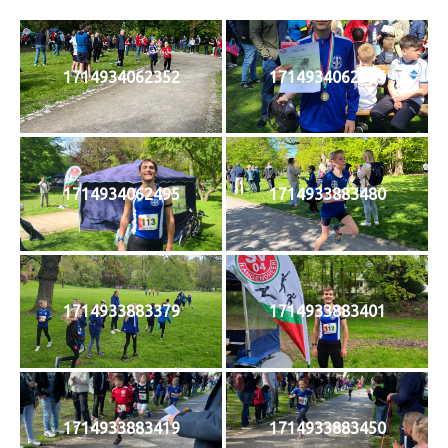
1714934062352
1714934062525
1714934062495
1714933883480
1714933883379
1714933883401
1714933883419
1714933883450