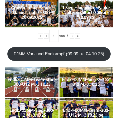
1.Sieg .-Jungen‑m.-Pablo-
Graefin-Imma-Schule-
Mannsch.jubelt-300–
Nolte-Fakultaet-300-ae-
20.09.2025
20.09.25
«
‹
von
7
›
»
Vor- und End­kampf (09.09. u. 04.10.25)
DJMM
Endk.-DJMM-Team-Start-
Endk.-DJMM-Sieg.-2–
300-
300-U12‑M.-3.10.25
‑M.-3.10.25
U12
Endk.-DJMM-Sieg.-300-
Endk.-DJMM-Team-300-
U12‑M.-3.10.25
U12‑M.-3.10.25jpg