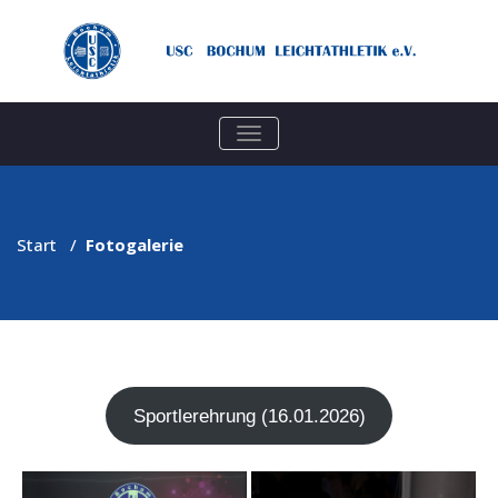
TOGGLE
NAVIGATION
Start
/
Fotogalerie
Sport­ler­eh­rung (16.01.2026)