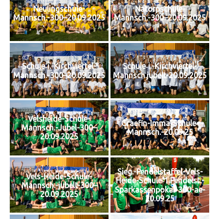
Neulingschule-
Natorpschule-
Mannsch.-300–20.09.2025
Mannsch.-300–20.09.2025
Schule‑i.-Kirchviertel-
Schule‑i.-Kirchviertel-
Mannsch.-300–20.09.2025
Mannsch.jubelt-20.09.2025
Velsheide-Schule-
Graefin-Imma-Schule-
Mannsch.-Jubel-300–
Mannsch.-20.09.25
20.09.2025
Sieg.-Pendelstaffel-Vels-
Vels-Heide-Schule-
Heide-Schule‑1.Pendelst.-
Mannsch.-jubelt-300–
Sparkassenpokal-300-ae-
20.09.2025
20.09.25