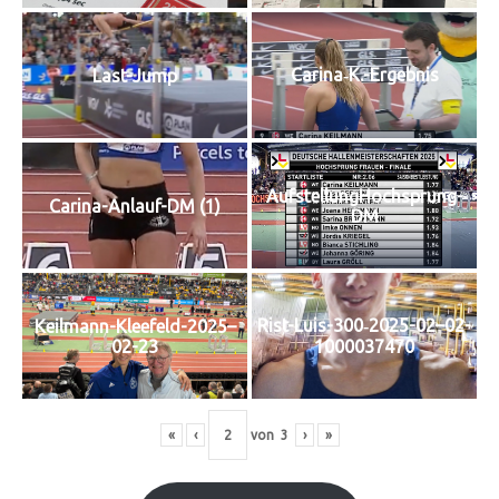
Carina‑K.-Ergebnis
Last-Jump
Auf­stel­lung­Hoch­sprung-
Cari­na-Anlauf-DM (1)
DM
Rist-Luis-300‑2025-02–02-
Keilmann-Kleefeld-2025–
02-23
1000037470
«
‹
von
3
›
»