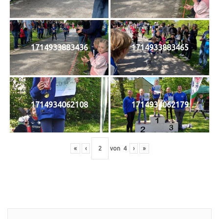
1714933883436
1714933883465
1714934062108
1714934062179
«
‹
von
4
›
»