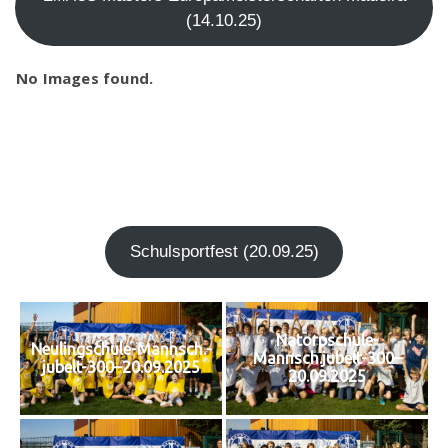
(14.10.25)
No Images found.
Schul­sport­fest (20.09.25)
Natorpschule-
Neulingschule-Mannsch.-
Mannsch.jubelt-300–
jubelt-300–20.09.2025
20.09.2025