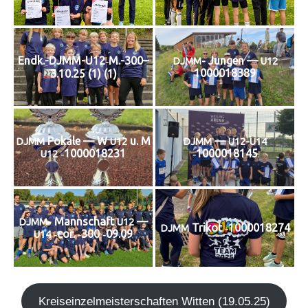
Endk.-DJMM-U12‑M.-300–
Jun­gen —
DJMM-
U12
1000018389
3.10.25 (1) (1)
Poka­le — W
u. M
—
DJMM
U12
DJMM
U12-U14
‑1000018231
‑1000018145
U12
Mann­schaft
—
DJMM-
U12
Tri­kot ‑1000018274
DJMM
‑cor. ‑300 ‑09.09
U14
Kreis­ein­zel­meis­ter­schaf­ten Wit­ten (19.05.25)