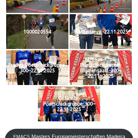
1000020554
P.-Maeder-re.-22.11.2025
M.-Elias-Kroll-
Frauen-Poetschickgruppe-
Poetschickgruppe-
300–22.11.2025
Blumensaatl.-300–
22.11.-2025
Gesamte-
Poetschickgruppe-300–
22.11.2025
Mas­ters Euro­pa­meis­ter­schaf­ten Madei­ra
EMACS