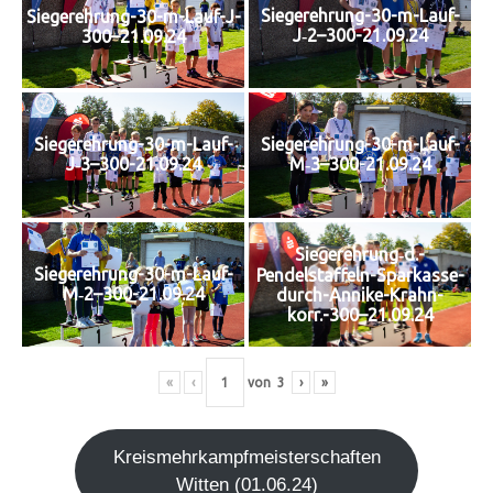
Siegerehrung-30-m-Lauf-
Siegerehrung-30-m-Lauf-J-
J‑2–300-21.09.24
300–21.09.24
Siegerehrung-30-m-Lauf-
Siegerehrung-30-m-Lauf-
J‑3–300-21.09.24
M‑3–300-21.09.24
Siegerehrung‑d.-
Siegerehrung-30-m-Lauf-
Pendelstaffeln-Sparkasse-
M‑2–300-21.09.24
durch-Annike-Krahn-
korr.-300–21.09.24
«
‹
von
3
›
»
Kreis­mehr­kampf­meis­ter­schaf­ten
Wit­ten (01.06.24)