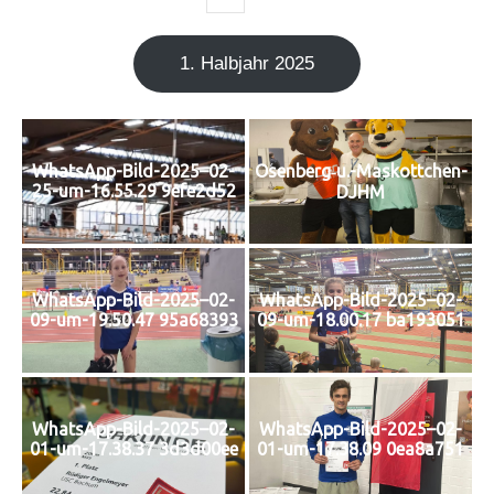
1. Halb­jahr 2025
Osenberg‑u.-Maskottchen-
WhatsApp-Bild-2025–02-
25-um-16.55.29 9efe2d52
DJHM
WhatsApp-Bild-2025–02-
WhatsApp-Bild-2025–02-
09-um-19.50.47 95a68393
09-um-18.00.17 ba193051
WhatsApp-Bild-2025–02-
WhatsApp-Bild-2025–02-
01-um-17.38.37 3d3d00ee
01-um-17.38.09 0ea8a751