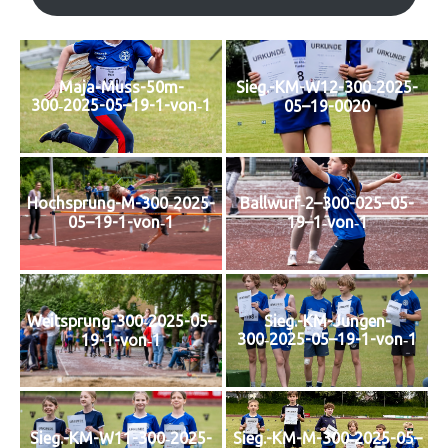
Maja-Muss-50m-
Sieg.-KM-W12-300‑2025-
300‑2025-05–19-1-von‑1
05–19-0020
Hochsprung-M-300‑2025-
Ballwurf‑2–300-025–05-
05–19-1-von‑1
19–1‑von‑1
Weitsprung-300‑2025-05–
Sieg.-KM-Jungen-
300‑2025-05–19-1-von‑1
19-1-von‑1
Sieg.-KM-W11-300‑2025-
Sieg.-KM-M-300‑2025-05–