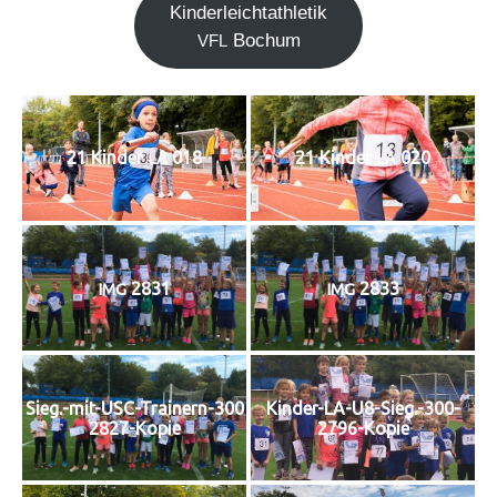
Kin­der­leicht­ath­le­tik
Bochum
VFL
21 Kin­der
018
21 Kin­der
020
LA
LA
2831
2833
IMG
IMG
Sieg.-mit-USC-Trainern-300
Kinder-LA-U8-Sieg.-300-
2827-Kopie
2796-Kopie