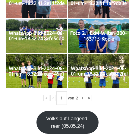
01-um-18.22.41 2e11f2de
01-um-18.22.41 1af9da3e
Foto‑2.1‑EkM-Wiiten-300–
WhatsApp-Bild-2024–06-
01-um-18.32.24 8efe5cd0
163715-Kopie
WhatsApp-Bild-2024–06-
WhatsApp-Bild-2024–06-
01-um-18.32.24 eeb545e1
01-um-18.32.24 cab802fe
«
‹
von
2
›
»
Volks­lauf Lan­gen­d­
re­er (05.05.24)