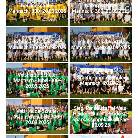
Neulingschule-
Natorpschule-
Mannsch.-300–20.09.2025
Mannsch.-300–20.09.2025
Schule‑i.-Kirchviertel-
Schule‑i.-Kirchviertel-
Mannsch.-300–20.09.2025
Mannsch.jubelt-20.09.2025
Velsheide-Schule-
Graefin-Imma-Schule-
Mannsch.-Jubel-300–
Mannsch.-20.09.25
20.09.2025
Sieg.-Pendelstaffel-Vels-
Vels-Heide-Schule-
Heide-Schule‑1.Pendelst.-
Mannsch.-jubelt-300–
Sparkassenpokal-300-ae-
20.09.2025
20.09.25