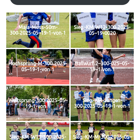
Maja-Muss-50m-
Sieg.-KM-W12-300‑2025-
300‑2025-05–19-1-von‑1
05–19-0020
Hochsprung-M-300‑2025-
Ballwurf‑2–300-025–05-
05–19-1-von‑1
19–1‑von‑1
Weitsprung-300‑2025-05–
Sieg.-KM-Jungen-
300‑2025-05–19-1-von‑1
19-1-von‑1
Sieg.-KM-W11-300‑2025-
Sieg.-KM-M-300‑2025-05–