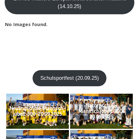
(14.10.25)
No Images found.
Schul­sport­fest (20.09.25)
Natorpschule-
Neulingschule-Mannsch.-
Mannsch.jubelt-300–
jubelt-300–20.09.2025
20.09.2025