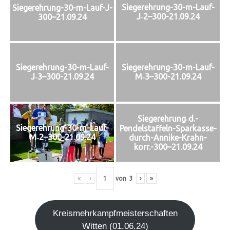
Siegerehrung-30-m-Lauf-
Siegerehrung-30-m-Lauf-J-
J‑2–300-21.09.24
300–21.09.24
Siegerehrung-30-m-Lauf-
Siegerehrung-30-m-Lauf-
J‑3–300-21.09.24
M‑3–300-21.09.24
Siegerehrung‑d.-
Siegerehrung-30-m-Lauf-
Pendelstaffeln-Sparkasse-
M‑2–300-21.09.24
durch-Annike-Krahn-
korr.-300–21.09.24
«
‹
von
3
›
»
Kreis­mehr­kampf­meis­ter­schaf­ten
Wit­ten (01.06.24)