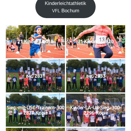
Kin­der­leicht­ath­le­tik
Bochum
VFL
21 Kin­der
018
21 Kin­der
020
LA
LA
2831
2833
IMG
IMG
Sieg.-mit-USC-Trainern-300
Kinder-LA-U8-Sieg.-300-
2827-Kopie
2796-Kopie