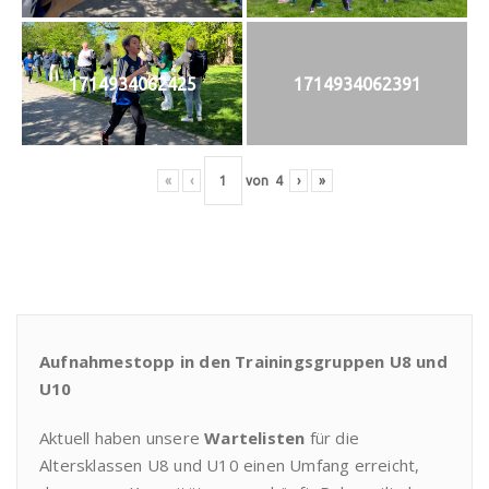
1714934062425
1714934062391
«
‹
von
4
›
»
Aufnahmestopp in den Trainingsgruppen U8 und
U10
Aktuell haben unsere
Wartelisten
für die
Altersklassen U8 und U10 einen Umfang erreicht,