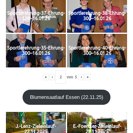
Sportlerehrung-37-Ehrung-
Sportlerehrung-38-Ehrung-
300–16.01.26
300–16.01.26
Sportlerehrung-35-Ehrung-
Sportlerehrung-40-Ehrung-
300–16.01.26
300–16.01.26
«
‹
von
5
›
»
Blu­men­saat­lauf Essen (22.11.25)
J.-Lenz-Zieleinlauf-
E.-Foertser-Zieleinlauf-
22.11.2025
22.11.2025