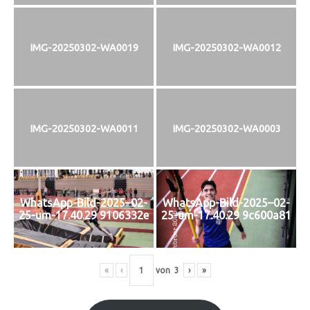
IMG-20250302-WA0019
IMG-20250302-WA0012
IMG-20250302-WA0011
IMG-20250302-WA0003
WhatsApp-Bild-2025–02-
WhatsApp-Bild-2025–02-
25-um-17.40.29 9106332e
25-um-17.40.29 9c600a81
«
‹
von
3
›
»