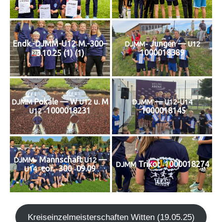
Endk.-DJMM-U12‑M.-300–
Jun­gen —
DJMM-
U12
1000018389
3.10.25 (1) (1)
Poka­le — W
u. M
—
DJMM
U12
DJMM
U12-U14
‑1000018231
‑1000018145
U12
Mann­schaft
—
DJMM-
U12
Tri­kot ‑1000018274
DJMM
‑cor. ‑300 ‑09.09
U14
Kreis­ein­zel­meis­ter­schaf­ten Wit­ten (19.05.25)