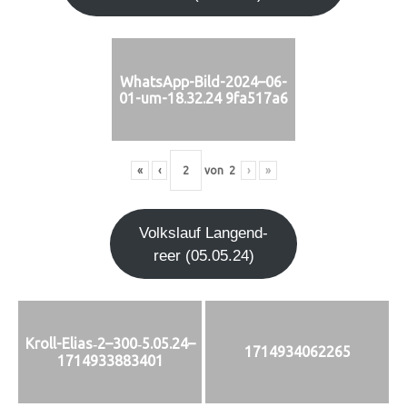
WhatsApp-Bild-2024–06-
01-um-18.32.24 9fa517a6
«
‹
von
2
›
»
Volks­lauf Lan­gen­d­
re­er (05.05.24)
Kroll-Elias‑2–300‑5.05.24–
1714934062265
1714933883401