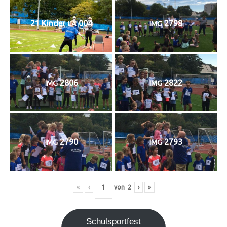
21 Kin­der
004
2798
LA
IMG
2806
2822
IMG
IMG
2790
2793
IMG
IMG
«
‹
von
2
›
»
Schul­sport­fest