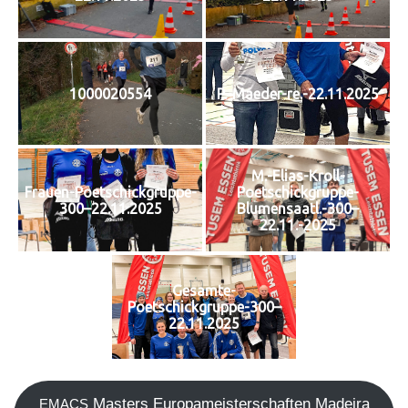
1000020554
P.-Maeder-re.-22.11.2025
M.-Elias-Kroll-
Frauen-Poetschickgruppe-
Poetschickgruppe-
300–22.11.2025
Blumensaatl.-300–
22.11.-2025
Gesamte-
Poetschickgruppe-300–
22.11.2025
Mas­ters Euro­pa­meis­ter­schaf­ten Madei­ra
EMACS