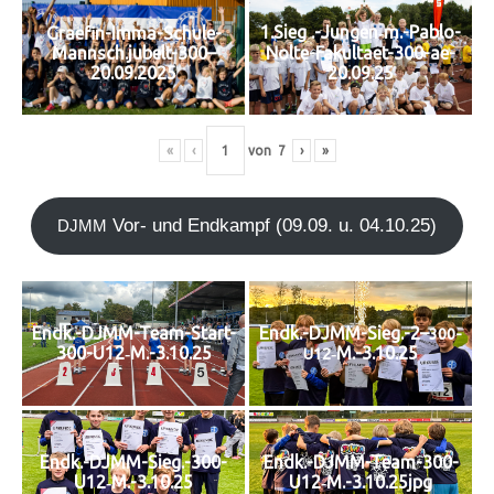
1.Sieg .-Jungen‑m.-Pablo-
Graefin-Imma-Schule-
Mannsch.jubelt-300–
Nolte-Fakultaet-300-ae-
20.09.2025
20.09.25
«
‹
von
7
›
»
Vor- und End­kampf (09.09. u. 04.10.25)
DJMM
Endk.-DJMM-Team-Start-
Endk.-DJMM-Sieg.-2–
300-
300-U12‑M.-3.10.25
‑M.-3.10.25
U12
Endk.-DJMM-Sieg.-300-
Endk.-DJMM-Team-300-
U12‑M.-3.10.25
U12‑M.-3.10.25jpg