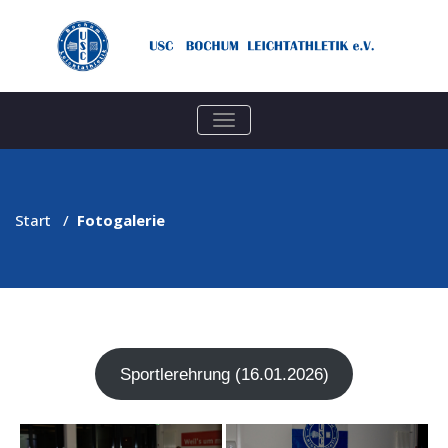
TOGGLE
NAVIGATION
Start
/
Fotogalerie
Sport­ler­eh­rung (16.01.2026)