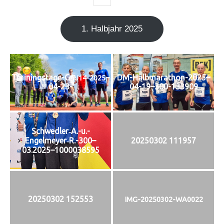
1. Halb­jahr 2025
Trainingstage-Gr.
–
DM-Halbmarathon-2025–
U14-2025
04-23-
04-19–300-133909
Schwedler‑A.-u.-
Engelmeyer‑R.-300–
20250302 111957
03.2025–1000038595
20250302 152553
IMG-20250302-WA0022