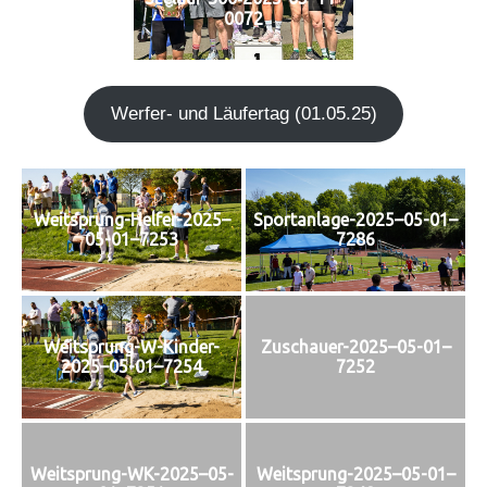
0072
Wer­fer- und Läu­fer­tag (01.05.25)
Weitsprung-Helfer-2025–
Sportanlage-2025–05-01–
05-01–7253
7286
Weitsprung-W-Kinder-
Zuschauer-2025–05-01–
2025–05-01–7254
7252
Weitsprung-WK-2025–05-
Weitsprung-2025–05-01–