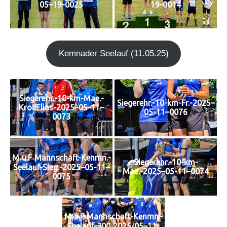
05–19-0025
19-0014
Kem­n­ader See­lauf (11.05.25)
Siegerehr.-10-km-Mae.-
Siegerehr.-10-km-Fr.-2025–
KrollElias-2025–05-11–
05-11–0076
0073
M‑u.F‑Mannschaft-Kenmn.-
Siegerehr.-10-km-
Seelauf-Sieg.-2025–05-11–
Mae.-2025–05-11–0074
0075
M‑u.F‑Mannschaft-Kenmn.-
Seelauf-300‑2025-05–11-