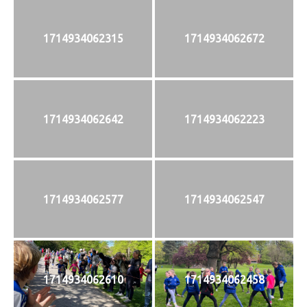
1714934062315
1714934062672
1714934062642
1714934062223
1714934062577
1714934062547
1714934062610
1714934062458